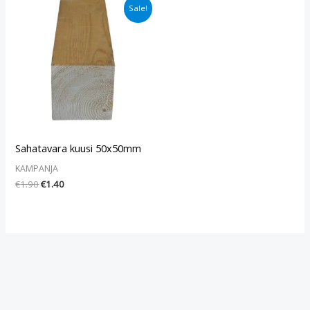
Alkuperäinen
Nykyinen
Sale!
hinta
hinta
oli:
on:
€1.90.
€1.40.
Sahatavara kuusi 50x50mm
KAMPANJA
€
1.90
€
1.40