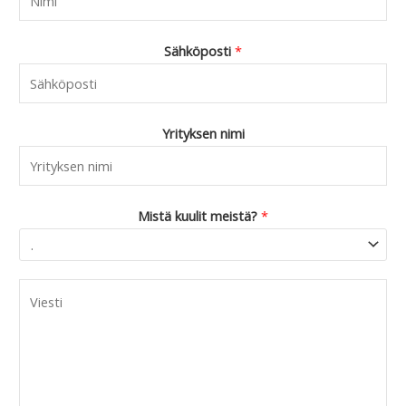
Sähköposti
*
Yrityksen nimi
Mistä kuulit meistä?
*
C
o
m
m
e