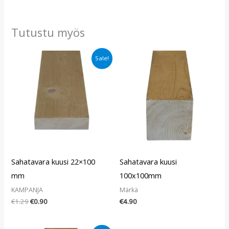
Tutustu myös
Alkuperäinen
Nykyinen
Sale!
hinta
hinta
oli:
on:
€1.29.
€0.90.
Sahatavara kuusi 22×100
Sahatavara kuusi
mm
100x100mm
KAMPANJA
Märkä
€
1.29
€
0.90
€
4.90