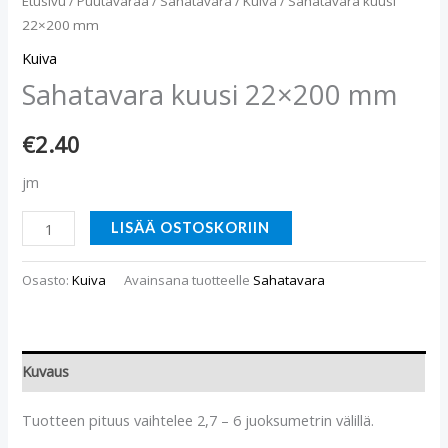
Etusivu
/
Puutavaraa
/
Sahatavara
/
Kuiva
/ Sahatavara kuusi
22×200 mm
Kuiva
Sahatavara kuusi 22×200 mm
€
2.40
jm
LISÄÄ OSTOSKORIIN
Osasto:
Kuiva
Avainsana tuotteelle
Sahatavara
Kuvaus
Tuotteen pituus vaihtelee 2,7 – 6 juoksumetrin välillä.