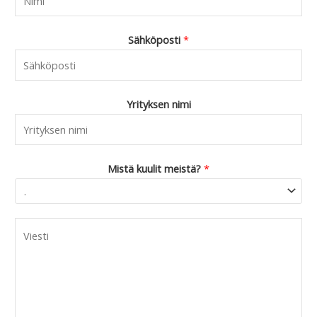
Sähköposti
*
Yrityksen nimi
Mistä kuulit meistä?
*
C
o
m
m
e