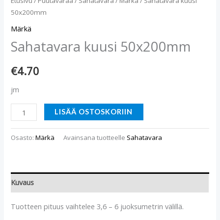
Etusivu
/
Puutavaraa
/
Sahatavara
/
Märkä
/ Sahatavara kuusi
50x200mm
Märkä
Sahatavara kuusi 50x200mm
€
4.70
jm
LISÄÄ OSTOSKORIIN
Osasto:
Märkä
Avainsana tuotteelle
Sahatavara
Kuvaus
Tuotteen pituus vaihtelee 3,6 – 6 juoksumetrin välillä.