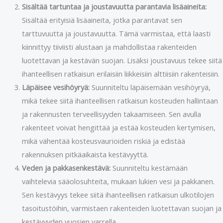
Sisältää tartuntaa ja joustavuutta parantavia lisäaineita:
Sisältää erityisiä lisäaineita, jotka parantavat sen
tarttuvuutta ja joustavuutta. Tämä varmistaa, että laasti
kiinnittyy tiiviisti alustaan ja mahdollistaa rakenteiden
luotettavan ja kestävän suojan. Lisäksi joustavuus tekee siitä
ihanteellisen ratkaisun erilaisiin liikkeisiin alttiisiin rakenteisiin.
Läpäisee vesihöyryä:
Suunniteltu läpäisemään vesihöyryä,
mikä tekee siitä ihanteellisen ratkaisun kosteuden hallintaan
ja rakennusten terveellisyyden takaamiseen. Sen avulla
rakenteet voivat hengittää ja estää kosteuden kertymisen,
mikä vähentää kosteusvaurioiden riskiä ja edistää
rakennuksen pitkäaikaista kestävyyttä.
Veden ja pakkasenkestävä:
Suunniteltu kestämään
vaihtelevia sääolosuhteita, mukaan lukien vesi ja pakkanen.
Sen kestävyys tekee siitä ihanteellisen ratkaisun ulkotilojen
tasoitustöihin, varmistaen rakenteiden luotettavan suojan ja
kestävyyden vuosien varrella.