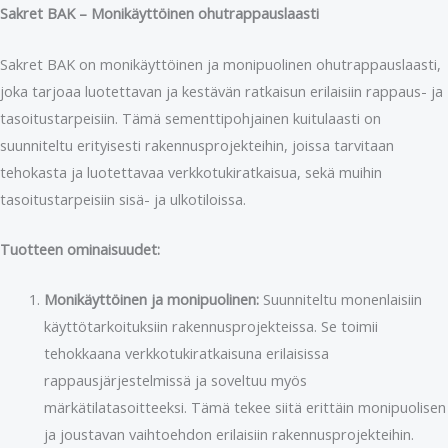
Sakret BAK – Monikäyttöinen ohutrappauslaasti
Sakret BAK on monikäyttöinen ja monipuolinen ohutrappauslaasti,
joka tarjoaa luotettavan ja kestävän ratkaisun erilaisiin rappaus- ja
tasoitustarpeisiin. Tämä sementtipohjainen kuitulaasti on
suunniteltu erityisesti rakennusprojekteihin, joissa tarvitaan
tehokasta ja luotettavaa verkkotukiratkaisua, sekä muihin
tasoitustarpeisiin sisä- ja ulkotiloissa.
Tuotteen ominaisuudet:
Monikäyttöinen ja monipuolinen:
Suunniteltu monenlaisiin
käyttötarkoituksiin rakennusprojekteissa. Se toimii
tehokkaana verkkotukiratkaisuna erilaisissa
rappausjärjestelmissä ja soveltuu myös
märkätilatasoitteeksi. Tämä tekee siitä erittäin monipuolisen
ja joustavan vaihtoehdon erilaisiin rakennusprojekteihin.