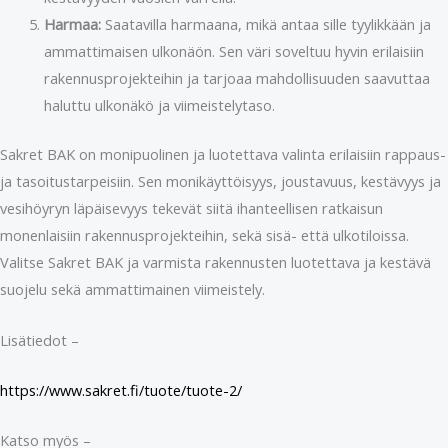
Harmaa:
Saatavilla harmaana, mikä antaa sille tyylikkään ja
ammattimaisen ulkonäön. Sen väri soveltuu hyvin erilaisiin
rakennusprojekteihin ja tarjoaa mahdollisuuden saavuttaa
haluttu ulkonäkö ja viimeistelytaso.
Sakret BAK on monipuolinen ja luotettava valinta erilaisiin rappaus-
ja tasoitustarpeisiin. Sen monikäyttöisyys, joustavuus, kestävyys ja
vesihöyryn läpäisevyys tekevät siitä ihanteellisen ratkaisun
monenlaisiin rakennusprojekteihin, sekä sisä- että ulkotiloissa.
Valitse Sakret BAK ja varmista rakennusten luotettava ja kestävä
suojelu sekä ammattimainen viimeistely.
Lisätiedot –
https://www.sakret.fi/tuote/tuote-2/
Katso myös –