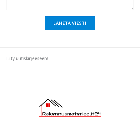
o
r
M
LÄHETÄ VIESTI
e
s
s
a
Liity uutiskirjeeseen!
g
e
*