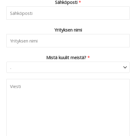
Sähköposti
*
Yrityksen nimi
Mistä kuulit meistä?
*
C
o
m
m
e
n
t