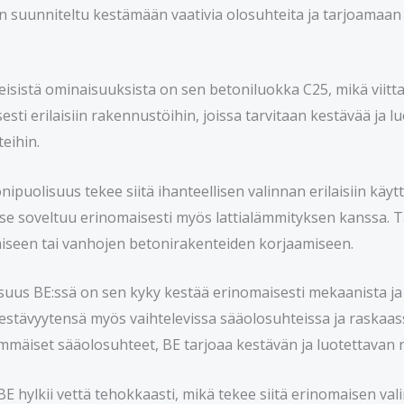
 suunniteltu kestämään vaativia olosuhteita ja tarjoamaan va
eisistä ominaisuuksista on sen betoniluokka C25, mikä viitta
esti erilaisiin rakennustöihin, joissa tarvitaan kestävää ja l
eihin.
ipuolisuus tekee siitä ihanteellisen valinnan erilaisiin käytt
ja se soveltuu erinomaisesti myös lattialämmityksen kanssa.
seen tai vanhojen betonirakenteiden korjaamiseen.
uus BE:ssä on sen kyky kestää erinomaisesti mekaanista ja il
kestävyytensä myös vaihtelevissa sääolosuhteissa ja raskaa
rimmäiset sääolosuhteet, BE tarjoaa kestävän ja luotettavan 
BE hylkii vettä tehokkaasti, mikä tekee siitä erinomaisen vali