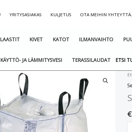
U
YRITYSASIAKAS
KULJETUS
OTA MEIHIN YHTEYTTÄ
LAASTIT
KIVET
KATOT
ILMANVAIHTO
PU
KÄYTTÖ- JA LÄMMITYSVESI
TERASSILAUDAT
ETSI T
Sa
Et
B
S
1
S
m
€