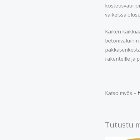
kosteusvaurioi
vaikeissa olosu
Kaiken kaikkia
betonivaluihin
pakkasenkestäv
rakenteille ja p
Katso myös –
h
Tutustu 
Alkuperäi
Ny