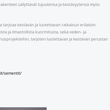
rakenteet säilyttävät lujuutensa ja kestävyytensä myös
 tarjoaa kestävän ja luotettavan ratkaisun erilaisiin
sta ja ilmastollista kuormitusta, sekä veden- ja
nusprojekteihin, tarjoten luotettavan ja kestävän perustan
it/sementit/