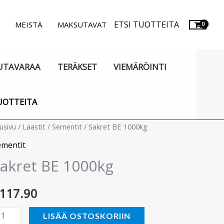
ETSI TUOTTEITA
.
MEISTÄ
MAKSUTAVAT
UTAVARAA
TERÄKSET
VIEMÄRÖINTI
UOTTEITA
kret
usivu
/
Laastit
/
Sementit
/ Sakret BE 1000kg
E
ementit
000kg
akret BE 1000kg
äärä
117.90
LISÄÄ OSTOSKORIIN