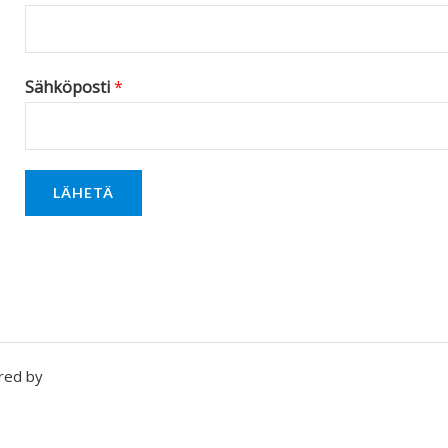
Sähköposti
*
LÄHETÄ
red by