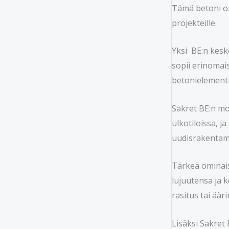
Tämä betoni on
projekteille.
Yksi BE:n kesk
sopii erinomais
betonielementt
Sakret BE:n mon
ulkotiloissa, 
uudisrakentami
Tärkeä ominais
lujuutensa ja 
rasitus tai ää
Lisäksi Sakret 