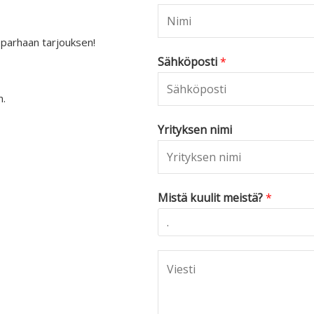
 parhaan tarjouksen!
Sähköposti
*
n.
Yrityksen nimi
Mistä kuulit meistä?
*
C
o
m