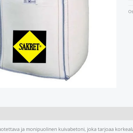
Os
otettava ja monipuolinen kuivabetoni, joka tarjoaa korkealaa