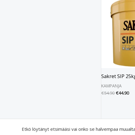
hinta
hin
oli:
on:
€54.90.
€44
Sakret SIP 25k
KAMPANJA
€
54.90
€
44.90
Etkö löytänyt etsimääsi vai onko se halvempaa muualt