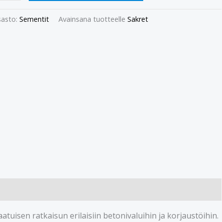
asto:
Sementit
Avainsana tuotteelle
Sakret
tuisen ratkaisun erilaisiin betonivaluihin ja korjaustöihin.