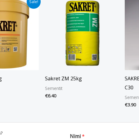
Sale!
ta
.90.
g
Sakret ZM 25kg
SAKRE
C30
Sementit
€
6.40
Sement
€
3.90
a?
Nimi
*