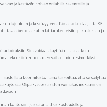
hvan ja kestävän pohjan erilaisille rakenteille ja
a sen lujuuteen ja kestävyyteen. Tämä tarkoittaa, että BE
uotettavaa betonia, kuten lattiarakenteisiin, perustuksiin ja
ötarkoituksiin. Sitä voidaan käyttää niin sisä- kuin
 Tämä tekee siitä erinomaisen vaihtoehdon esimerkiksi
mastollista kuormitusta. Tämä tarkoittaa, että se säilyttää
ssa käytössä. Olipa kyseessä sitten voimakas mekaaninen
ratkaisun.
nnan kohteisiin, joissa on alttius kosteudelle ja