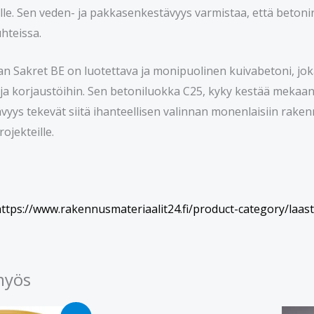
lle. Sen veden- ja pakkasenkestävyys varmistaa, että betoni
hteissa.
an Sakret BE on luotettava ja monipuolinen kuivabetoni, joka
 ja korjaustöihin. Sen betoniluokka C25, kyky kestää mekaani
yys tekevät siitä ihanteellisen valinnan monenlaisiin raken
rojekteille.
ttps://www.rakennusmateriaalit24.fi/product-category/laast
myös
nen
kyinen