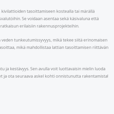
kivilattioiden tasoittamiseen kostealla tai märällä
svalutöihin. Se voidaan asentaa sekä käsivaluna että
ratkaisun erilaisiin rakennusprojekteihin.
 veden tunkeutumissyvyys, mikä tekee siitä erinomaisen
 tasoittaa, mikä mahdollistaa lattian tasoittamisen riittävän
ja kestävyys. Sen avulla voit luottavaisin mielin luoda
nyt ja ota seuraava askel kohti onnistunutta rakentamista!