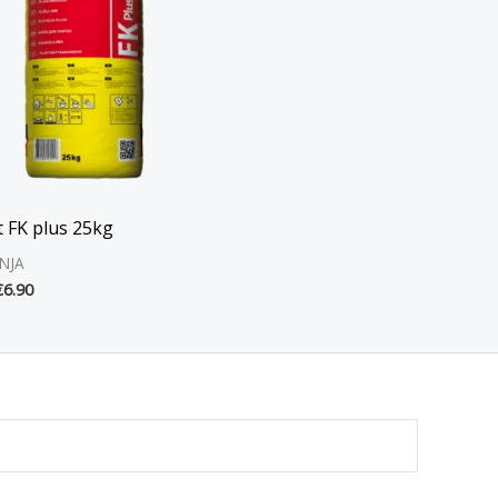
8.50.
€6.90.
t FK plus 25kg
NJA
€
6.90