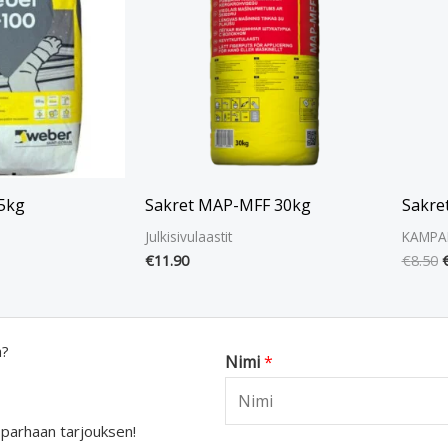
0.
€
5kg
Sakret MAP-MFF 30kg
Sakre
Julkisivulaastit
KAMPA
€
11.90
€
8.50
a?
Nimi
*
 parhaan tarjouksen!