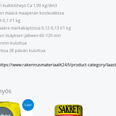
 bulkkitiheys Ca 1,90 kg/dm3
den määrä maaperän kosteudessa
-0,1 l/1 kg
määrä märkäkäytössä 0,12-0,13 l/1 kg
en lisäyksen jälkeen 60-120 min
unnin kuluttua
vissa 28 päivän kuluttua
ttps://www.rakennusmateriaalit24.fi/product-category/laast
myös
nen
yinen
A
Sale!
a
h
o