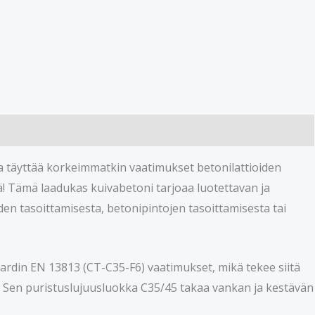
 täyttää korkeimmatkin vaatimukset betonilattioiden
ä! Tämä laadukas kuivabetoni tarjoaa luotettavan ja
iden tasoittamisesta, betonipintojen tasoittamisesta tai
ardin EN 13813 (CT-C35-F6) vaatimukset, mikä tekee siitä
. Sen puristuslujuusluokka C35/45 takaa vankan ja kestävän