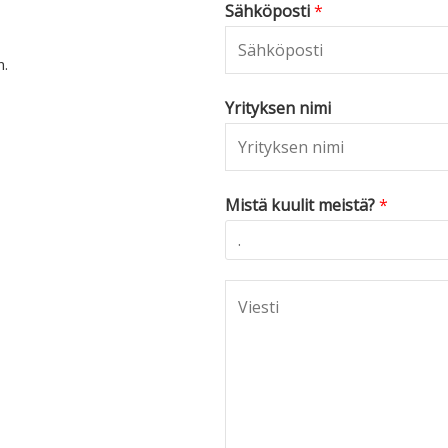
Sähköposti
*
n.
Yrityksen nimi
Mistä kuulit meistä?
*
C
o
m
m
e
n