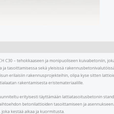
 C30 – tehokkaaseen ja monipuoliseen kuivabetoniin, joka
 ja tasoittamisessa sekä yleisissä rakennusbetonivalutöiss
sun erilaisiin rakennusprojekteihin, olipa kyse sitten lattio
tialaatan rakentamisesta eristemateriaalille.
nniteltu erityisesti täyttämään lattiatasoitusbetonin stand
vaihtoehdon betonilattioiden tasoittamiseen ja asennukseen
 joka kestää aikaa ja kuormitusta.