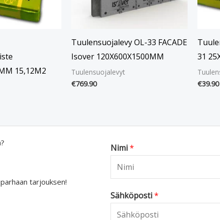
Tuulensuojalevy OL-33 FACADE
Tuule
iste
Isover 120X600X1500MM
31 25
0MM 15,12M2
Tuulensuojalevyt
Tuulen
€
769.90
€
39.90
a?
Nimi
*
 parhaan tarjouksen!
Sähköposti
*