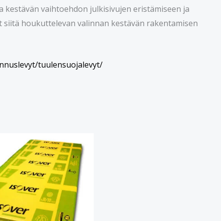
 ja kestävän vaihtoehdon julkisivujen eristämiseen ja
t siitä houkuttelevan valinnan kestävän rakentamisen
nnuslevyt/tuulensuojalevyt/