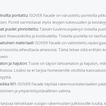
sivuilta pontattu:
ISOVER Facade on varustettu ponteilla pitkill
en. Pontit varmistavat myös levyjen tukevuuden ja kestävy
t puolet pinnoitettu:
Tämän tuulensuojalevyn toisella puol
sti ilmavuodoilta ja kosteudelta. Toisella puolella on lasihuo
atuinen materiaali:
ISOVER Facade on valmistettu epäorgaanis
korroosiota aiheuttavia ainesosia. Tämä tekee siitä erittäin 
seen.
ton ja hajuton:
Tuote on täysin lahoamaton ja hajuton, mikä
sessa. Lisäksi se ei tarjoa homesienille otollista kasvualus
syyttä.
uokka M1:
ISOVER Facade täyttää rakennusmateriaalien pääst
töinen ja ympäristöystävällinen valinta.
tarjoaa tehokkaan suojan rakennusten julkisivuille tuulta, k