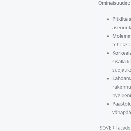
Ominaisuudet:
Pitkiltä 
asennuks
Molemma
tehokkaa
Korkeala
sisällä 
suojauk
Lahoama
rakennuk
hygieeni
Päästöl
vähäpääs
ISOVER Facade 