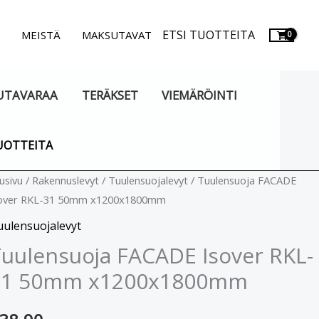
ETSI TUOTTEITA
.
MEISTÄ
MAKSUTAVAT
UTAVARAA
TERÄKSET
VIEMÄRÖINTI
UOTTEITA
uulensuoja
usivu
/
Rakennuslevyt
/
Tuulensuojalevyt
/ Tuulensuoja FACADE
over RKL-31 50mm x1200x1800mm
ACADE
over
uulensuojalevyt
KL-
uulensuoja FACADE Isover RKL-
1
31 50mm x1200x1800mm
0mm
1200x1800mm