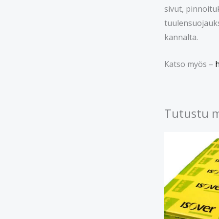
sivut, pinnoitu
tuulensuojauks
kannalta.
Katso myös –
h
Tutustu 