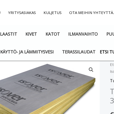
U
YRITYSASIAKAS
KULJETUS
OTA MEIHIN YHTEYTTÄ
LAASTIT
KIVET
KATOT
ILMANVAIHTO
PU
KÄYTTÖ- JA LÄMMITYSVESI
TERASSILAUDAT
ETSI T
T
Et
Is
F
Is
T
R
T
3
5
x