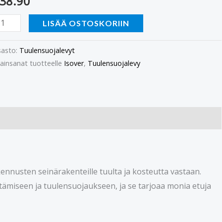
38.90
äärä
LISÄÄ OSTOSKORIIN
asto:
Tuulensuojalevyt
ainsanat tuotteelle
Isover
,
Tuulensuojalevy
nnusten seinärakenteille tuulta ja kosteutta vastaan.
istämiseen ja tuulensuojaukseen, ja se tarjoaa monia etuja