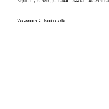
Kirjoita myös meille, jos haluat tietää kuljetuksen hinna
Vastaamme 24 tunnin sisällä.