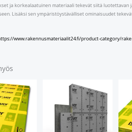
kset ja korkealaatuinen materiaali tekevät siitä luotettavan
een. Lisäksi sen ympäristöystävälliset ominaisuudet tekevä
ttps://www.rakennusmateriaalit24.fi/product-category/rake
myös