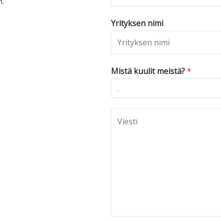
n.
Yrityksen nimi
Mistä kuulit meistä?
*
C
o
m
m
e
n
t
o