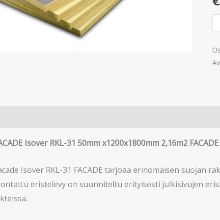
€
m
Os
Av
FACADE Isover RKL-31 50mm x1200x1800mm 2,16m2 FACADE
cade Isover RKL-31 FACADE tarjoaa erinomaisen suojan rake
ntattu eristelevy on suunniteltu erityisesti julkisivujen er
teissa.