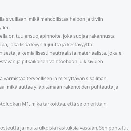
ä sivuillaan, mikä mahdollistaa helpon ja tiiviin
yden.
ella on tuulensuojapinnoite, joka suojaa rakennusta
pa, joka lisää levyn lujuutta ja kestävyyttä.
esta ja kemiallisesti neutraalista materiaalista, joka ei
kestävän ja pitkäikäisen vaihtoehdon julkisivujen
 varmistaa terveellisen ja miellyttävän sisäilman
taa, mikä auttaa ylläpitämään rakenteiden puhtautta ja
öluokan M1, mikä tarkoittaa, että se on erittäin
osteutta ja muita ulkoisia rasituksia vastaan. Sen pontatut