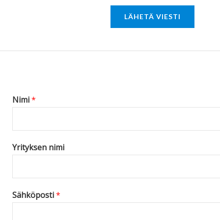
r
LÄHETÄ VIESTI
M
e
s
s
a
g
Nimi
*
e
*
Yrityksen nimi
Sähköposti
*