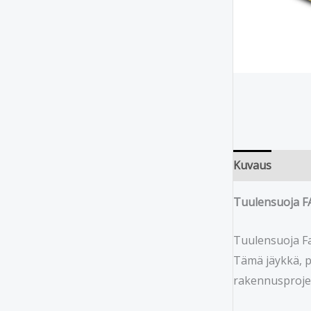
Kuvaus
Tuulensuoja 
Tuulensuoja Fa
Tämä jäykkä, po
rakennusprojek