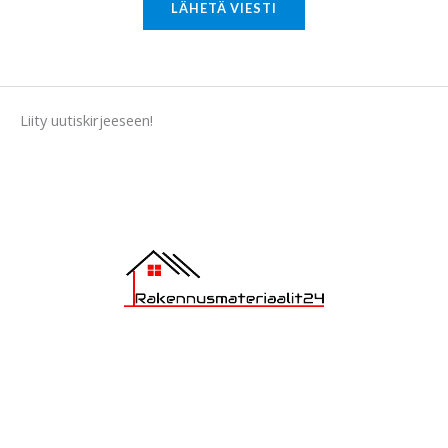
M
LÄHETÄ VIESTI
e
s
s
a
Liity uutiskirjeeseen!
g
e
*