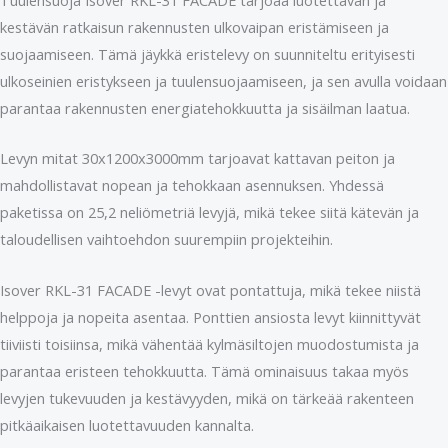
kestävän ratkaisun rakennusten ulkovaipan eristämiseen ja
suojaamiseen. Tämä jäykkä eristelevy on suunniteltu erityisesti
ulkoseinien eristykseen ja tuulensuojaamiseen, ja sen avulla voidaan
parantaa rakennusten energiatehokkuutta ja sisäilman laatua.
Levyn mitat 30x1200x3000mm tarjoavat kattavan peiton ja
mahdollistavat nopean ja tehokkaan asennuksen. Yhdessä
paketissa on 25,2 neliömetriä levyjä, mikä tekee siitä kätevän ja
taloudellisen vaihtoehdon suurempiin projekteihin.
Isover RKL-31 FACADE -levyt ovat pontattuja, mikä tekee niistä
helppoja ja nopeita asentaa. Ponttien ansiosta levyt kiinnittyvät
tiiviisti toisiinsa, mikä vähentää kylmäsiltojen muodostumista ja
parantaa eristeen tehokkuutta. Tämä ominaisuus takaa myös
levyjen tukevuuden ja kestävyyden, mikä on tärkeää rakenteen
pitkäaikaisen luotettavuuden kannalta.