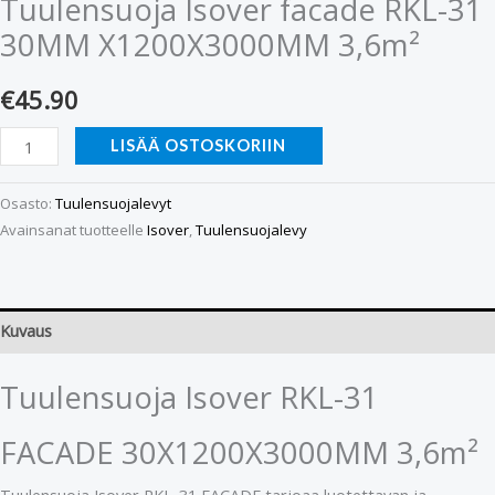
Tuulensuoja Isover facade RKL-31
30MM X1200X3000MM 3,6m²
€
45.90
LISÄÄ OSTOSKORIIN
Osasto:
Tuulensuojalevyt
Avainsanat tuotteelle
Isover
,
Tuulensuojalevy
Kuvaus
Tuulensuoja Isover RKL-31
FACADE 30X1200X3000MM 3,6m²
Tuulensuoja Isover RKL-31 FACADE tarjoaa luotettavan ja