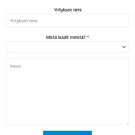
Yrityksen nimi
Mistä kuulit meistä?
*
C
o
m
m
e
n
t
o
r