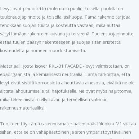
Levyt ovat pinnoitettu molemmin puolin, toisella puolella on
tuulensuojapinnoite ja toisella lasihuopa. Tämä rakenne tarjoaa
tehokkaan suojan tuulta ja kosteutta vastaan, mikä auttaa
säilyttämään rakenteen kuivana ja terveenä. Tuulensuojapinnoite
estää tuulen pääsyn rakenteeseen ja suojaa siten eristettä
kosteudelta ja homeen muodostumiselta.
Materiaali, josta Isover RKL-31 FACADE -levyt valmistetaan, on
epäorgaanista ja kemiallisesti neutraalia. Tämä tarkoittaa, että
levyt eivät sisällä korroosiota aiheuttavia ainesosia, eivätkä ne ole
alttiita lahoutumiselle tai hajotukselle. Ne ovat myös hajuttomia,
mikä tekee niistä miellyttävän ja terveellisen valinnan
rakennusmateriaaliksi.
Tuotteen täyttämä rakennusmateriaalien päästöluokka M1 viittaa
siihen, että se on vähäpäästöinen ja siten ympäristöystävällinen