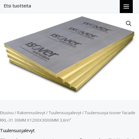
Siirry
Etsi tuotteita
sisältöön
Tuulensuoja
Isover
facade
RKL-
31
30MM
X1200X3000MM
3,6m²
määrä
Etusivu
/
Rakennuslevyt
/
Tuulensuojalevyt
/ Tuulensuoja Isover facade
RKL-31 30MM X1200X3000MM 3,6m²
Tuulensuojalevyt