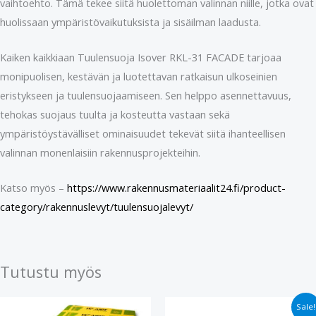
vaihtoehto. Tämä tekee siitä huolettoman valinnan niille, jotka ovat
huolissaan ympäristövaikutuksista ja sisäilman laadusta.
Kaiken kaikkiaan Tuulensuoja Isover RKL-31 FACADE tarjoaa
monipuolisen, kestävän ja luotettavan ratkaisun ulkoseinien
eristykseen ja tuulensuojaamiseen. Sen helppo asennettavuus,
tehokas suojaus tuulta ja kosteutta vastaan sekä
ympäristöystävälliset ominaisuudet tekevät siitä ihanteellisen
valinnan monenlaisiin rakennusprojekteihin.
Katso myös –
https://www.rakennusmateriaalit24.fi/product-
category/rakennuslevyt/tuulensuojalevyt/
Tutustu myös
Alkuperäinen
Nykyinen
Sale!
hinta
hinta