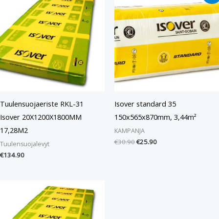
oli:
on:
€30.90.
€25.90.
Tuulensuojaeriste RKL-31
Isover standard 35
Isover 20X1200X1800MM
150x565x870mm, 3,44m²
17,28M2
KAMPANJA
€
30.90
€
25.90
Tuulensuojalevyt
€
134.90