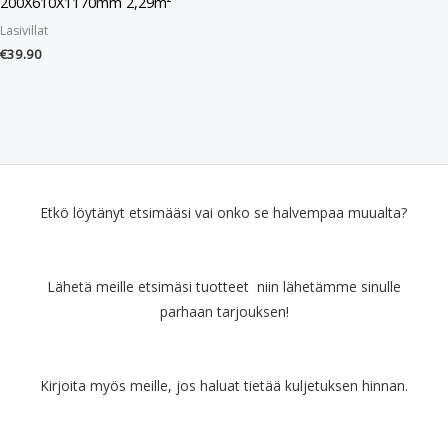
200X610X1170mm 2,29m²
Lasivillat
€
39.90
Etkö löytänyt etsimääsi vai onko se halvempaa muualta?
Lähetä meille etsimäsi tuotteet niin lähetämme sinulle
parhaan tarjouksen!
Kirjoita myös meille, jos haluat tietää kuljetuksen hinnan.