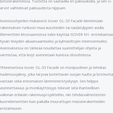
betonirakenteissa. Tuotetta on saatavilla eri paksuuksilla, ja sen U-
arvot vaihtelevat paksuudesta riippuen.
Asennusohjeiden mukaisesti Isover OL-33 Facade kiinnitetään
rakennuksen runkoon muuraussiteiden tai naulatulppien avulla.
Elementtien liitossaumoissa tulee käyttää ISOVER KH -eristekaistaa
hyvän tiiviyden aikaansaamiseksi ja kylmäsiltojen minimoimiseksi.
Asennuksessa on tärkeää noudattaa suunnittelijan ohjeita ja
varmistaa, että levyt asennetaan kuivissa olosuhteissa.
Yhteenvetona Isover OL-33 Facade on monipuolinen ja tehokas
tuulensuojalevy, joka tarjoaa luotettavan suojan tuulta ja kosteutta
vastaan sekä erinomaisen lämmöneristyskyvyn. Sen helppo
asennettavuus ja monikäyttöisyys tekevät siitä ihanteellisen
valinnan erilaisiin rakennusprojekteihin, niin tehdasvalmisteisten
kuorielementtien kuin paikalla muurattujen massiivirakenteiden
eristämiseen.