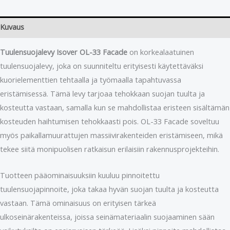
Kuvaus
Tuulensuojalevy Isover OL-33 Facade
on korkealaatuinen
tuulensuojalevy, joka on suunniteltu erityisesti käytettäväksi
kuorielementtien tehtaalla ja työmaalla tapahtuvassa
eristämisessä. Tämä levy tarjoaa tehokkaan suojan tuulta ja
kosteutta vastaan, samalla kun se mahdollistaa eristeen sisältämän
kosteuden haihtumisen tehokkaasti pois. OL-33 Facade soveltuu
myös paikallamuurattujen massiivirakenteiden eristämiseen, mikä
tekee siitä monipuolisen ratkaisun erilaisiin rakennusprojekteihin.
Tuotteen pääominaisuuksiin kuuluu pinnoitettu
tuulensuojapinnoite, joka takaa hyvän suojan tuulta ja kosteutta
vastaan. Tämä ominaisuus on erityisen tärkeä
ulkoseinärakenteissa, joissa seinämateriaalin suojaaminen sään