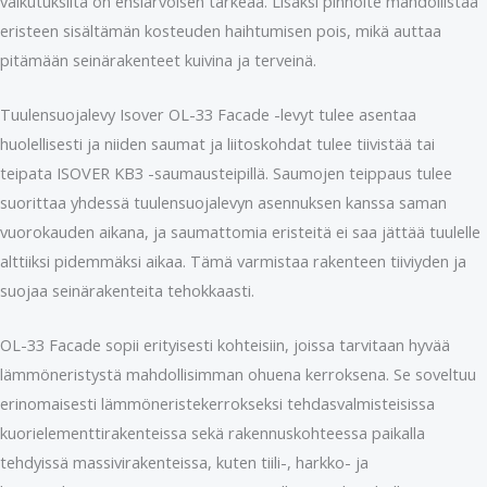
vaikutuksilta on ensiarvoisen tärkeää. Lisäksi pinnoite mahdollistaa
eristeen sisältämän kosteuden haihtumisen pois, mikä auttaa
pitämään seinärakenteet kuivina ja terveinä.
Tuulensuojalevy Isover OL-33 Facade -levyt tulee asentaa
huolellisesti ja niiden saumat ja liitoskohdat tulee tiivistää tai
teipata ISOVER KB3 -saumausteipillä. Saumojen teippaus tulee
suorittaa yhdessä tuulensuojalevyn asennuksen kanssa saman
vuorokauden aikana, ja saumattomia eristeitä ei saa jättää tuulelle
alttiiksi pidemmäksi aikaa. Tämä varmistaa rakenteen tiiviyden ja
suojaa seinärakenteita tehokkaasti.
OL-33 Facade sopii erityisesti kohteisiin, joissa tarvitaan hyvää
lämmöneristystä mahdollisimman ohuena kerroksena. Se soveltuu
erinomaisesti lämmöneristekerrokseksi tehdasvalmisteisissa
kuorielementtirakenteissa sekä rakennuskohteessa paikalla
tehdyissä massivirakenteissa, kuten tiili-, harkko- ja