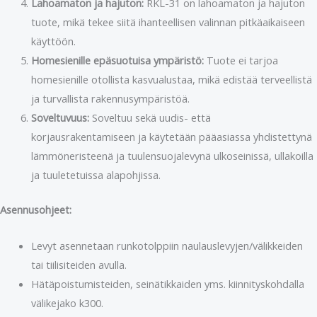
Lahoamaton ja hajuton:
RKL-31 on lahoamaton ja hajuton
tuote, mikä tekee siitä ihanteellisen valinnan pitkäaikaiseen
käyttöön.
Homesienille epäsuotuisa ympäristö:
Tuote ei tarjoa
homesienille otollista kasvualustaa, mikä edistää terveellistä
ja turvallista rakennusympäristöä.
Soveltuvuus:
Soveltuu sekä uudis- että
korjausrakentamiseen ja käytetään pääasiassa yhdistettynä
lämmöneristeenä ja tuulensuojalevynä ulkoseinissä, ullakoilla
ja tuuletetuissa alapohjissa.
Asennusohjeet:
Levyt asennetaan runkotolppiin naulauslevyjen/välikkeiden
tai tiilisiteiden avulla.
Hätäpoistumisteiden, seinätikkaiden yms. kiinnityskohdalla
välikejako k300.