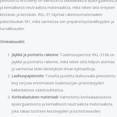
pinnoitettu eristelevy on valmistettu laadukkaasta epäorgaanisesta
ja kemiallisesti neutraalista materiaalista, mikä tekee siitä erityisen
kestävän ja kestävän. RKL-31 täyttää rakennusmateriaalien
päästöluokan M1, mikä varmistaa sen ympäristöystävällisyyden ja
turvallisuuden.
Ominaisuudet:
Jäykkä ja pontattu rakenne:
Tuulensuojaeriste RKL-31:llä on
jäykkä ja pontattu rakenne, mikä tekee siitä helpon asentaa
ja varmistaa tiiviin kiinnityksen ilman kylmäsiltoja.
Lasihuopapinnoite:
Toiselta puolelta lasihuovalla pinnoitettu
levy tarjoaa erinomaisen tuulensuojan ja kestävyyden
kaikenlaisissa sääolosuhteissa.
Korkealaatuinen materiaali:
Valmistettu korkealaatuisesta
epäorgaanisesta ja kemiallisesti neutraalista materiaalista,
joka takaa tuotteen kestävyyden ja luotettavuuden.