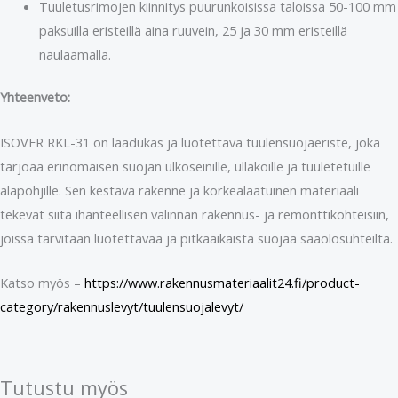
Tuuletusrimojen kiinnitys puurunkoisissa taloissa 50-100 mm
paksuilla eristeillä aina ruuvein, 25 ja 30 mm eristeillä
naulaamalla.
Yhteenveto:
ISOVER RKL-31 on laadukas ja luotettava tuulensuojaeriste, joka
tarjoaa erinomaisen suojan ulkoseinille, ullakoille ja tuuletetuille
alapohjille. Sen kestävä rakenne ja korkealaatuinen materiaali
tekevät siitä ihanteellisen valinnan rakennus- ja remonttikohteisiin,
joissa tarvitaan luotettavaa ja pitkäaikaista suojaa sääolosuhteilta.
Katso myös –
https://www.rakennusmateriaalit24.fi/product-
category/rakennuslevyt/tuulensuojalevyt/
Tutustu myös