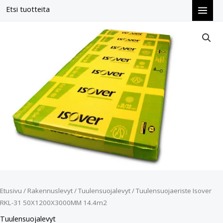
Siirry
Etsi tuotteita
sisältöön
Tuulensuojaeriste
Isover
RKL-
31
50X1200X3000MM
14.4m2
määrä
Etusivu
/
Rakennuslevyt
/
Tuulensuojalevyt
/ Tuulensuojaeriste Isover
RKL-31 50X1200X3000MM 14.4m2
Tuulensuojalevyt