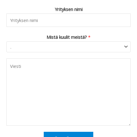
Yrityksen nimi
Mistä kuulit meistä?
*
C
o
m
m
e
n
t
o
r
M