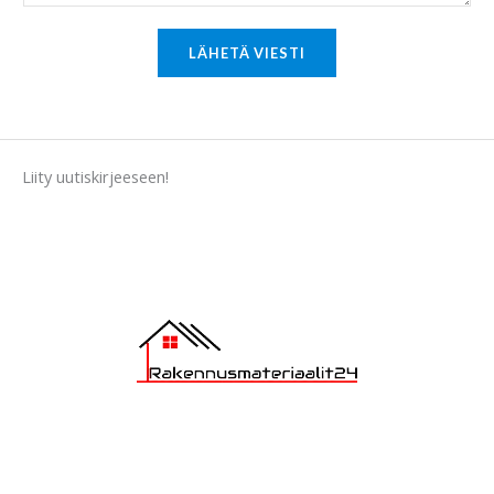
r
M
LÄHETÄ VIESTI
e
s
s
a
Liity uutiskirjeeseen!
g
e
*