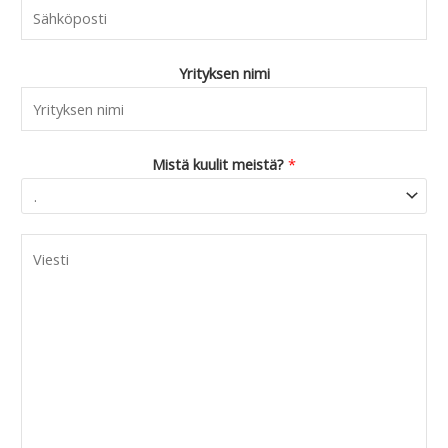
Yrityksen nimi
Mistä kuulit meistä?
*
C
o
m
m
e
n
t
o