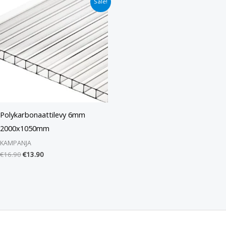
Sale!
hinta
hinta
oli:
on:
€16.90.
€13.90.
Polykarbonaattilevy 6mm
2000x1050mm
KAMPANJA
€
16.90
€
13.90