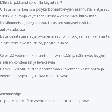
Mihin U-päätelistaprofiilia käytetään?
U-lista on tärkeä osa
polykarbonaattilevyjen asennusta
, erityisesti
silloin, kun levyjä käytetään ulkona – esimerkiksi
katoksissa,
kasvihuoneissa, pergoloissa, terassien suojaseinissä tai
autokatoksissa
.
Lista kiinnitetään levyn avonaisiin reunoihin suojaamaan kanavia tai
levykerroksia kosteudelta, pölyltä ja lialta.
Se estää veden tunkeutumisen levyn sisään ja näin myös
levyjen
sisäisen kondenssin ja leväkasvun
.
Lisäksi U-profiili auttaa parantamaan rakenteen kestävyyttä ja
pidentää levyjen käyttöikää merkittävästi.
Asennusohje
U-päätelistaprofiilin asentaminen on erittäin helppoa: