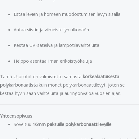
Estää levien ja homeen muodostumisen levyn sisällä
Antaa siistin ja viimeistellyn ulkonäön
Kestää UV-säteilyä ja lämpötilavaihteluita
Helppo asentaa ilman erikoistyökaluja
Tämä U-profiili on valmistettu samasta
korkealaatuisesta
polykarbonaatista
kuin monet polykarbonaattilevyt, joten se
kestää hyvin sään vaihteluita ja auringonvaloa vuosien ajan.
Yhteensopivuus
Soveltuu
16mm paksuille polykarbonaattilevyille