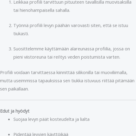
Leikkaa profiili tarvittuun pituuteen tavallisilla muovisaksilla
tai hienohampaisella sahalla.
Työnnä profiili levyn päähän varovasti siten, että se istuu
tiukasti.
Suosittelemme käyttämään alareunassa profiilia, jossa on
pieni viistoreuna tai rei’itys veden poistumista varten.
Profiili voidaan tarvittaessa kiinnittää silikonilla tai muoviliimalla,
mutta useimmissa tapauksissa sen tiukka istuvuus riittää pitämään
sen paikallaan.
Edut ja hyödyt
Suojaa levyn päät kosteudelta ja lialta
Pidentää levyjen käyttöikää