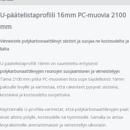
U-päätelistaprofiili 16mm PC-muovia 2100
mm
Viimeistele polykarbonaattilevyt siististi ja suojaa ne kosteudelta ja
lialta
U-päätelistaprofiili 16mm on suunniteltu erityisesti
polykarbonaattilevyjen reunojen suojaamiseen ja viimeistelyyn
.
Tämä 2100 mm pitkä PC-muovinen lista sopii täydellisesti 16mm
paksuille levyille ja varmistaa, että rakenteet pysyvät siisteinä,
kestävinä ja kosteudelta suojattuina.
Käyttämällä U-profiilia varmistat, että polykarbonaattilevyjen päät
eivät altistu pölylle, kosteudelle tai hyönteisille. Samalla se antaa
levyrakenteille ammattimaisen ja viimeistellyn ulkonäön.