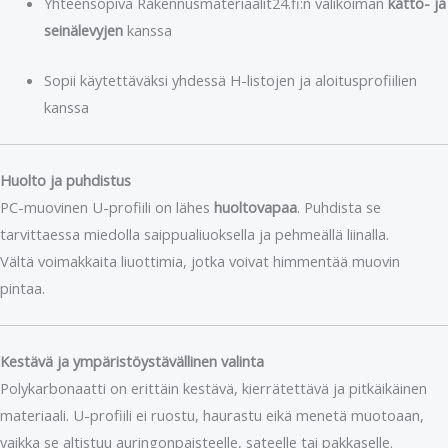
Yhteensopiva Rakennusmateriaalit24.fi:n valikoiman
katto- ja
seinälevyjen
kanssa
Sopii käytettäväksi yhdessä H-listojen ja aloitusprofiilien
kanssa
Huolto ja puhdistus
PC-muovinen U-profiili on lähes
huoltovapaa
. Puhdista se
tarvittaessa miedolla saippualiuoksella ja pehmeällä liinalla.
Vältä voimakkaita liuottimia, jotka voivat himmentää muovin
pintaa.
Kestävä ja ympäristöystävällinen valinta
Polykarbonaatti on erittäin kestävä, kierrätettävä ja pitkäikäinen
materiaali. U-profiili ei ruostu, haurastu eikä menetä muotoaan,
vaikka se altistuu auringonpaisteelle, sateelle tai pakkaselle.