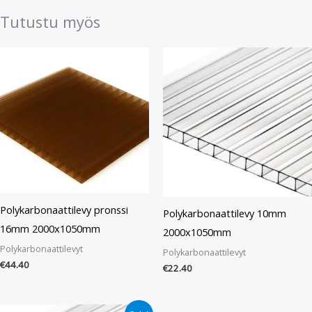
Tutustu myös
Polykarbonaattilevy pronssi
Polykarbonaattilevy 10mm
16mm 2000x1050mm
2000x1050mm
Polykarbonaattilevyt
Polykarbonaattilevyt
€
44.40
€
22.40
Alkuperäinen
Nykyinen