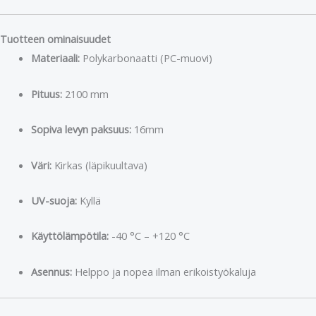
Tuotteen ominaisuudet
Materiaali:
Polykarbonaatti (PC-muovi)
Pituus:
2100 mm
Sopiva levyn paksuus:
16mm
Väri:
Kirkas (läpikuultava)
UV-suoja:
Kyllä
Käyttölämpötila:
-40 °C – +120 °C
Asennus:
Helppo ja nopea ilman erikoistyökaluja