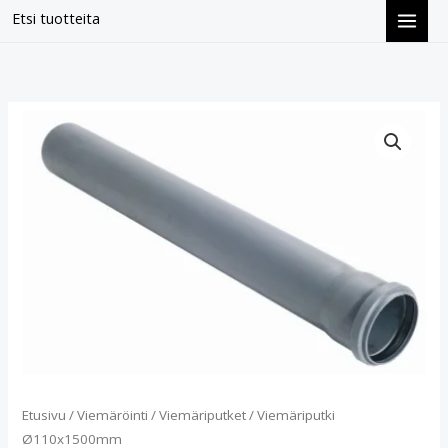
Siirry
Etsi tuotteita
sisältöön
Viemäriputki
Ø110x1500mm
määrä
Etusivu
/
Viemäröinti
/
Viemäriputket
/ Viemäriputki
Ø110x1500mm