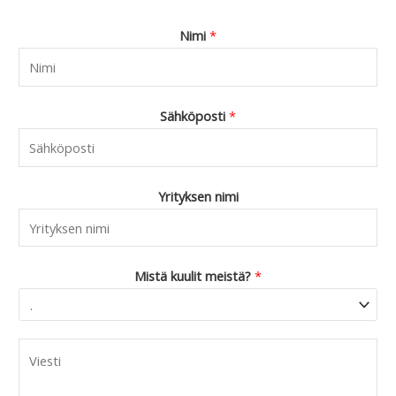
Nimi
*
Sähköposti
*
Yrityksen nimi
Mistä kuulit meistä?
*
C
o