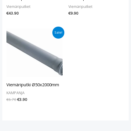
Viemäriputket
Viemäriputket
€
43.90
€
9.90
Alkuperäinen
Nykyinen
Sale!
hinta
hinta
oli:
on:
€6.70.
€3.90.
Viemäriputki Ø50x2000mm
KAMPANJA
€
6.70
€
3.90