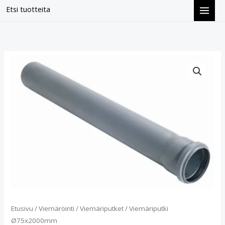
Siirry
Etsi tuotteita
sisältöön
Viemäriputki
Ø75x2000mm
määrä
Etusivu
/
Viemäröinti
/
Viemäriputket
/ Viemäriputki
Ø75x2000mm