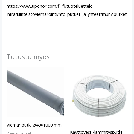
https://www.uponor.com/fi-fi/tuoteluettelo-
infra/kiinteistoviemarointi/htp-putket-ja-yhteet/muhviputket
Tutustu myös
Viemäriputki Ø40×1000 mm
Käyttövesi-/lämmitysputki
Viemäriputket