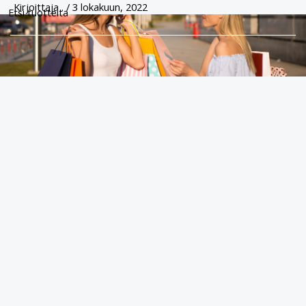
Kirjoittaja
.
/
3 lokakuun, 2022
Siirry
Etsi tuotteita
sisältöön