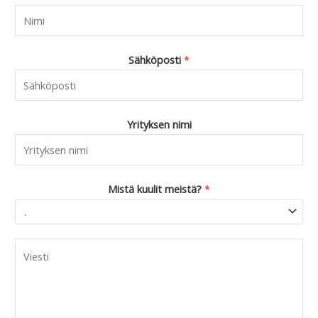
Sähköposti
*
Yrityksen nimi
Mistä kuulit meistä?
*
C
o
m
m