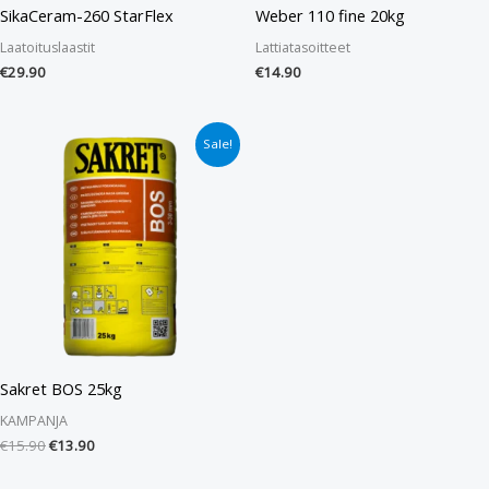
SikaCeram-260 StarFlex
Weber 110 fine 20kg
Laatoituslaastit
Lattiatasoitteet
€
29.90
€
14.90
Alkuperäinen
Nykyinen
Sale!
hinta
hinta
oli:
on:
€15.90.
€13.90.
Sakret BOS 25kg
KAMPANJA
€
15.90
€
13.90