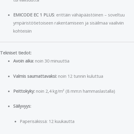
EMICODE EC 1 PLUS
: erittäin vähäpäästöinen – soveltuu
ympäristötietoiseen rakentamiseen ja sisäilmaa vaaliviin
kohteisiin
Tekniset tiedot:
Avoin aika:
noin 30 minuuttia
Valmis saumattavaksi:
noin 12 tunnin kuluttua
Peittokyky:
noin 2,4 kg/m² (8 mm:n hammaslastalla)
Säilyvyys:
Paperisäkissä: 12 kuukautta