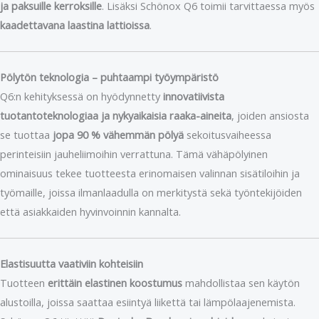
ja paksuille kerroksille
. Lisäksi Schönox Q6 toimii tarvittaessa myös
kaadettavana laastina lattioissa
.
Pölytön teknologia – puhtaampi työympäristö
Q6:n kehityksessä on hyödynnetty
innovatiivista
tuotantoteknologiaa ja nykyaikaisia raaka-aineita
, joiden ansiosta
se tuottaa
jopa 90 % vähemmän pölyä
sekoitusvaiheessa
perinteisiin jauheliimoihin verrattuna. Tämä vähäpölyinen
ominaisuus tekee tuotteesta erinomaisen valinnan sisätiloihin ja
työmaille, joissa ilmanlaadulla on merkitystä sekä työntekijöiden
että asiakkaiden hyvinvoinnin kannalta.
Elastisuutta vaativiin kohteisiin
Tuotteen
erittäin elastinen koostumus
mahdollistaa sen käytön
alustoilla, joissa saattaa esiintyä liikettä tai lämpölaajenemista.