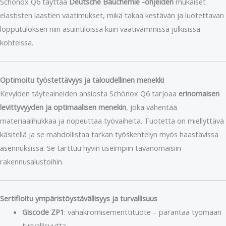
Schönox Q6 täyttää
Deutsche Bauchemie -ohjeiden
mukaiset
elastisten laastien vaatimukset, mikä takaa kestävän ja luotettavan
lopputuloksen niin asuintiloissa kuin vaativammissa julkisissa
kohteissa.
Optimoitu työstettävyys ja taloudellinen menekki
Kevyiden täyteaineiden ansiosta Schönox Q6 tarjoaa
erinomaisen
levittyvyyden ja optimaalisen menekin
, joka vähentää
materiaalihukkaa ja nopeuttaa työvaiheita. Tuotetta on miellyttävä
käsitellä ja se mahdollistaa tarkan työskentelyn myös haastavissa
asennuksissa. Se tarttuu hyvin useimpiin tavanomaisiin
rakennusalustoihin.
Sertifioitu ympäristöystävällisyys ja turvallisuus
Giscode ZP1
: vähäkromisementtituote – parantaa työmaan
turvallisuutta