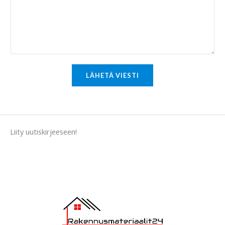
e
n
t
o
r
M
LÄHETÄ VIESTI
e
s
s
a
Liity uutiskirjeeseen!
g
e
*