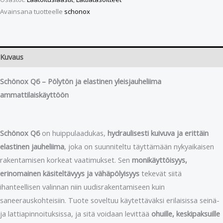
Avainsana tuotteelle
schonox
Kuvaus
Schönox Q6 – Pölytön ja elastinen yleisjauheliima
ammattilaiskäyttöön
Schönox Q6
on huippulaadukas,
hydraulisesti kuivuva ja erittäin
elastinen jauheliima
, joka on suunniteltu täyttämään nykyaikaisen
rakentamisen korkeat vaatimukset. Sen
monikäyttöisyys,
erinomainen käsiteltävyys ja vähäpölyisyys
tekevät siitä
ihanteellisen valinnan niin uudisrakentamiseen kuin
saneerauskohteisiin. Tuote soveltuu käytettäväksi erilaisissa seinä-
ja lattiapinnoituksissa, ja sitä voidaan levittää
ohuille, keskipaksuille