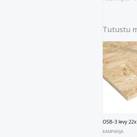
Tutustu 
Alkuperäi
Ny
hinta
hin
oli:
on:
€39.90.
€33
OSB-3 levy 2
KAMPANJA