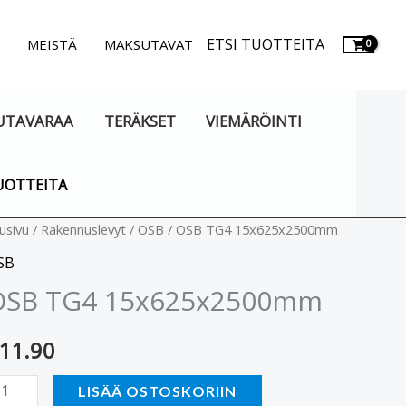
ETSI TUOTTEITA
.
MEISTÄ
MAKSUTAVAT
UTAVARAA
TERÄKSET
VIEMÄRÖINTI
UOTTEITA
SB
usivu
/
Rakennuslevyt
/
OSB
/ OSB TG4 15x625x2500mm
G4
SB
5x625x2500mm
OSB TG4 15x625x2500mm
äärä
11.90
LISÄÄ OSTOSKORIIN