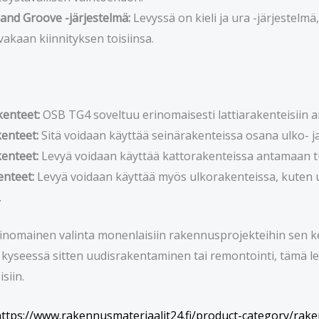
nd Groove -järjestelmä:
Levyssä on kieli ja ura -järjestelm
a vakaan kiinnityksen toisiinsa.
kenteet:
OSB TG4 soveltuu erinomaisesti lattiarakenteisiin a
enteet:
Sitä voidaan käyttää seinärakenteissa osana ulko- ja
enteet:
Levyä voidaan käyttää kattorakenteissa antamaan tu
nteet:
Levyä voidaan käyttää myös ulkorakenteissa, kuten ulk
.
nomainen valinta monenlaisiin rakennusprojekteihin sen k
 kyseessä sitten uudisrakentaminen tai remontointi, tämä lev
siin.
ttps://www.rakennusmateriaalit24.fi/product-category/rak