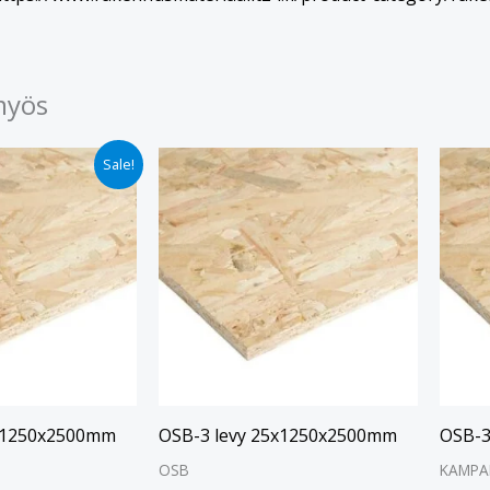
myös
nen
kyinen
Sale!
ta
.90.
2x1250x2500mm
OSB-3 levy 25x1250x2500mm
OSB-3
OSB
KAMPA