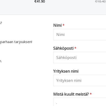
€
41.90
€
18.40
a?
Nimi
*
 parhaan tarjouksen!
Sähköposti
*
n.
Yrityksen nimi
Mistä kuulit meistä?
*