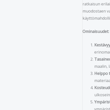
ratkaisun erila
muodostaen vah
käyttömahdolli
Ominaisuudet:
Kestävyy
erinomai
Tasainen
maalin, 
Helppo t
materiaa
Kosteud
ulkoseinä
Ympärist
ympärist