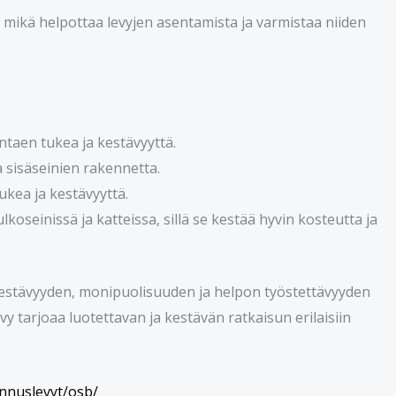
ä, mikä helpottaa levyjen asentamista ja varmistaa niiden
ntaen tukea ja kestävyyttä.
 sisäseinien rakennetta.
kea ja kestävyyttä.
oseinissä ja katteissa, sillä se kestää hyvin kosteutta ja
estävyyden, monipuolisuuden ja helpon työstettävyyden
y tarjoaa luotettavan ja kestävän ratkaisun erilaisiin
ennuslevyt/osb/