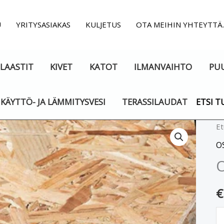
U
YRITYSASIAKAS
KULJETUS
OTA MEIHIN YHTEYTTÄ
LAASTIT
KIVET
KATOT
ILMANVAIHTO
PU
KÄYTTÖ- JA LÄMMITYSVESI
TERASSILAUDAT
ETSI T
O
Et
T
O
1
m
€