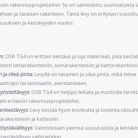
isiin rakennusprojekteihin. Se on valmistettu suunnatuista la
van ja tasaisen rakenteen. Tämä levy on erityisen suositt
suuksien ja kestävyyden vuoksi.
s:
OSB TG4 on erittäin kestävä ja luja materiaali, joka kestä
sesti lattiarakenteisiin, seinärakenteisiin ja kattorakenteisii
 ja sileä pinta:
Levyllä on tasainen ja sileä pinta, mikä tekee 
laattojen tai laminaatin, asentamiseen.
yöstettävyys:
OSB TG4 on helppo leikata ja muotoilla tarvitta
lin erilaisiin rakennusprojekteihin.
enkestävyys:
Levy kestää hyvin kosteutta ja kosteita olosuhte
rakenteisiin ja katteisiin.
öystävällisyys:
Valmistetaan yleensä uusiutuvista ja kestävis
öystävällisen vaihtoehdon.