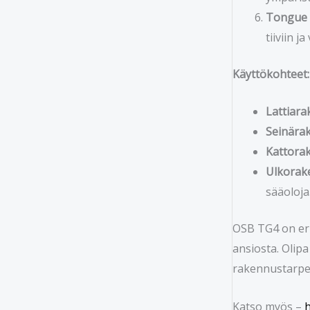
Tongue a
tiiviin j
Käyttökohteet:
Lattiara
Seinärak
Kattorak
Ulkorake
sääoloja
OSB TG4 on eri
ansiosta. Olipa
rakennustarpei
Katso myös –
h