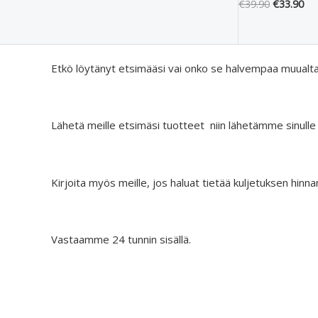
€
39.90
€
33.90
Etkö löytänyt etsimääsi vai onko se halvempaa muualt
Lähetä meille etsimäsi tuotteet niin lähetämme sinulle
Kirjoita myös meille, jos haluat tietää kuljetuksen hinna
Vastaamme 24 tunnin sisällä.