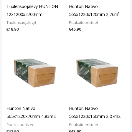
Tuulensuojalevy HUNTON
Hunton Nativo
12x1200x2700mm
565x1220x120mm 2,76m²
Tuulensuojalevyt
Puukuitueristeet
€
18.90
€
46.90
Hunton Nativo
Hunton Nativo
565x1220x70mm 4,83m2
565x1220x150mm 2,07m2
Puukuitueristeet
Puukuitueristeet
€
47.90
€
43.90