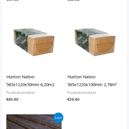
Hunton Nativo
Hunton Nativo
565x1220x50mm 6,20m2
565x1220x100mm 2,76m²
Puukuitueristeet
Puukuitueristeet
€
43.90
€
39.40
Alkuperäinen
Nykyinen
Sale!
hinta
hinta
oli:
on: