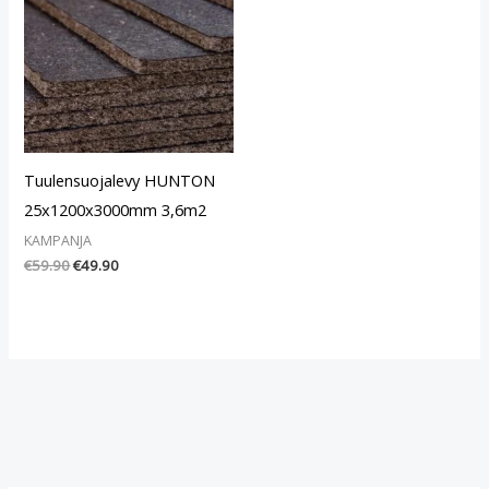
€59.90.
€49.90.
Tuulensuojalevy HUNTON
25x1200x3000mm 3,6m2
KAMPANJA
€
59.90
€
49.90