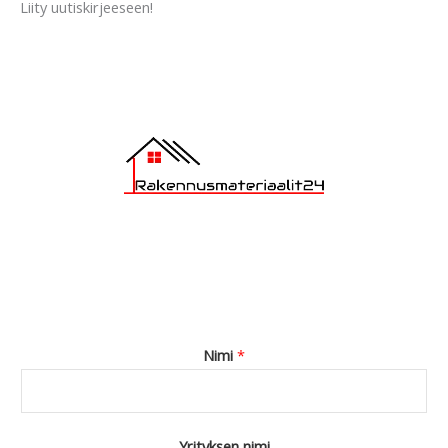
Liity uutiskirjeeseen!
g
e
*
Nimi
*
Yrityksen nimi