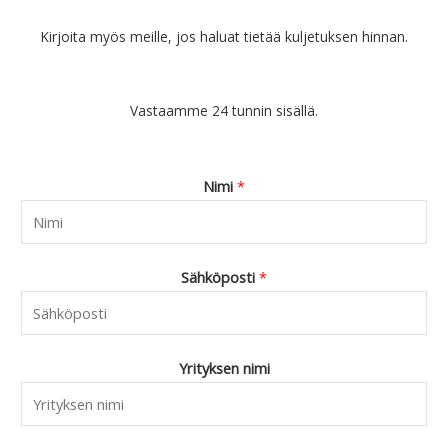
9
o
2
.
0
l
7
Kirjoita myös meille, jos haluat tietää kuljetuksen hinnan.
.
i
.
:
9
€
0
Vastaamme 24 tunnin sisällä.
4
.
4
.
9
Nimi
*
0
.
Sähköposti
*
Yrityksen nimi