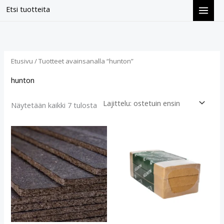
Siirry
Etsi tuotteita
sisältöön
Suosituimmat
ensin
Etusivu
/ Tuotteet avainsanalla “hunton”
hunton
Näytetään kaikki 7 tulosta