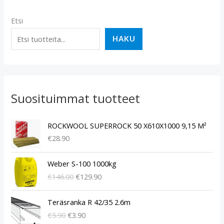
Etsi
HAKU
Suosituimmat tuotteet
ROCKWOOL SUPERROCK 50 X610X1000 9,15 M²
€
28.90
A
N
Weber S-100 1000kg
l
y
€
146.00
€
129.90
k
k
u
y
A
N
p
i
Teräsranka R 42/35 2.6m
l
y
e
n
€
5.90
€
3.90
k
k
r
e