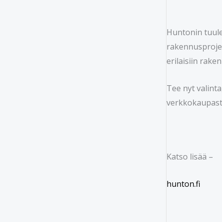
Huntonin tuule
rakennusprojek
erilaisiin rake
Tee nyt valint
verkkokaupast
Katso lisää –
hunton.fi