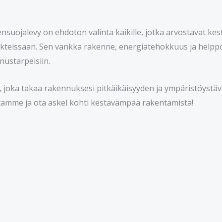
nsuojalevy on ehdoton valinta kaikille, jotka arvostavat ke
teissaan. Sen vankka rakenne, energiatehokkuus ja helppo
nnustarpeisiin.
a, joka takaa rakennuksesi pitkäikäisyyden ja ympäristöystä
amme ja ota askel kohti kestävämpää rakentamista!