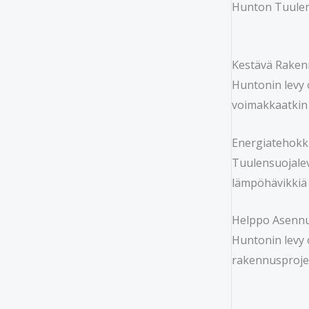
Hunton Tuulen
Kestävä Raken
Huntonin levy 
voimakkaatkin 
Energiatehokk
Tuulensuojalev
lämpöhävikkiä 
Helppo Asennu
Huntonin levy 
rakennusprojek