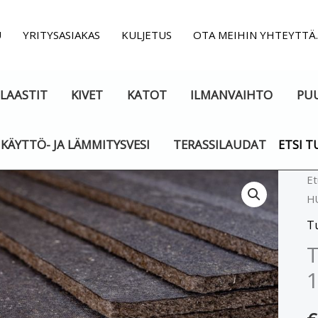
U
YRITYSASIAKAS
KULJETUS
OTA MEIHIN YHTEYTTÄ
LAASTIT
KIVET
KATOT
ILMANVAIHTO
PU
KÄYTTÖ- JA LÄMMITYSVESI
TERASSILAUDAT
ETSI T
Tu
Et
H
H
1
T
m