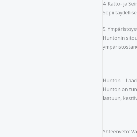
4. Katto- ja Se
Sopii täydellise
5. Ympäristöys
Huntonin sitou
ympäristöstand
Hunton – Laad
Hunton on tunn
laatuun, kestä
Yhteenveto: Va