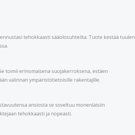
akennustasi tehokkaasti sääolosuhteilta. Tuote kestää tuulen
ssa.
Se toimii erinomaisena suojakerroksena, estäen
 valinnan ympäristötietoisille rakentajille.
stavuutensa ansiosta se soveltuu monenlaisiin
ktejaan tehokkaasti ja nopeasti.