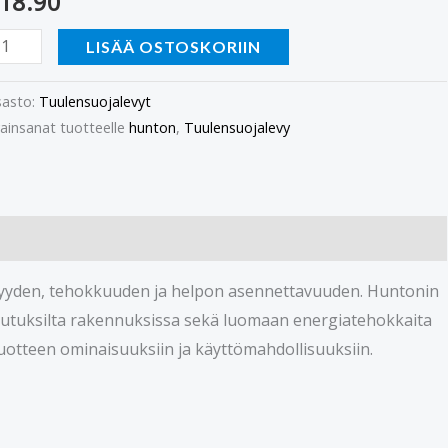
18.90
LISÄÄ OSTOSKORIIN
asto:
Tuulensuojalevyt
ainsanat tuotteelle
hunton
,
Tuulensuojalevy
ävyyden, tehokkuuden ja helpon asennettavuuden. Huntonin
kutuksilta rakennuksissa sekä luomaan energiatehokkaita
otteen ominaisuuksiin ja käyttömahdollisuuksiin.