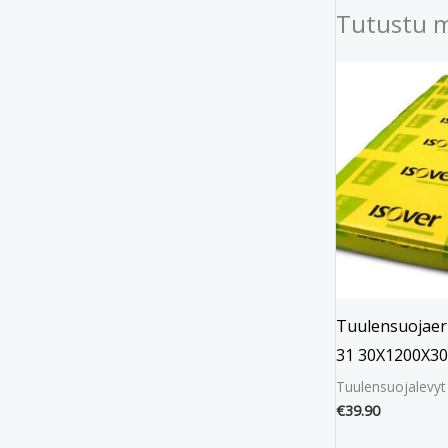
Tutustu 
Tuulensuojaeri
31 30X1200X3
Tuulensuojalevyt
€
39.90