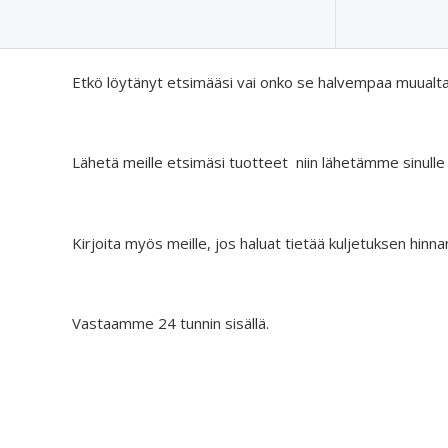
Etkö löytänyt etsimääsi vai onko se halvempaa muualt
Lähetä meille etsimäsi tuotteet niin lähetämme sinulle
Kirjoita myös meille, jos haluat tietää kuljetuksen hinna
Vastaamme 24 tunnin sisällä.