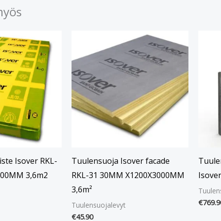
myös
ste Isover RKL-
Tuulensuoja Isover facade
Tuule
000MM 3,6m2
RKL-31 30MM X1200X3000MM
Isove
3,6m²
Tuulen
€
769.9
Tuulensuojalevyt
€
45.90