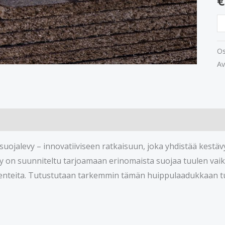
€
Os
Av
uojalevy – innovatiiviseen ratkaisuun, joka yhdistää kest
y on suunniteltu tarjoamaan erinomaista suojaa tuulen vai
kenteita. Tutustutaan tarkemmin tämän huippulaadukkaan tu