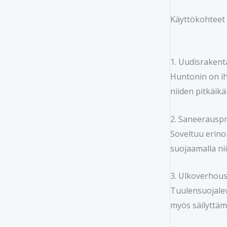
Käyttökohteet 
1. Uudisrakent
Huntonin on ih
niiden pitkäik
2. Saneerauspro
Soveltuu erino
suojaamalla nii
3. Ulkoverhous
Tuulensuojalev
myös säilyttäm