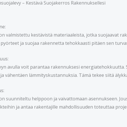
suojalevy – Kestävä Suojakerros Rakennuksellesi
ne:
on valmistettu kestävistä materiaaleista, jotka suojaavat r
pyörteet ja suojaa rakennetta tehokkaasti pitäen sen turva
uus:
yn avulla voit parantaa rakennuksesi energiatehokkuutta. 
ja vähentäen lämmityskustannuksia. Tämä tekee siitä älykkään
s:
on suunniteltu helppoon ja vaivattomaan asennukseen. Jou
teihin ja antaa rakentajille mahdollisuuden toteuttaa proje