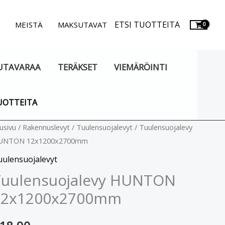
ETSI TUOTTEITA
.
MEISTÄ
MAKSUTAVAT
UTAVARAA
TERÄKSET
VIEMÄRÖINTI
UOTTEITA
ulensuojalevy
usivu
/
Rakennuslevyt
/
Tuulensuojalevyt
/ Tuulensuojalevy
UNTON 12x1200x2700mm
UNTON
2x1200x2700mm
uulensuojalevyt
äärä
Tuulensuojalevy HUNTON
12x1200x2700mm