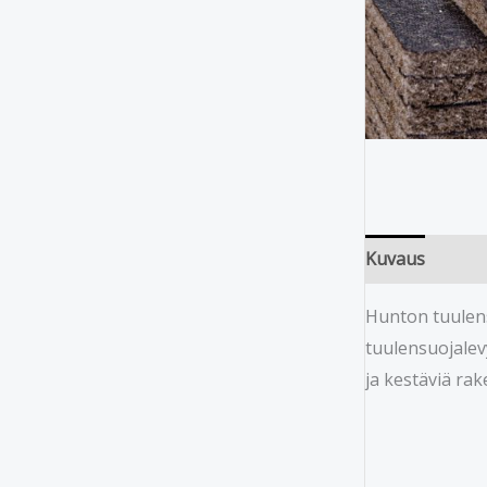
Kuvaus
Hunton tuulens
tuulensuojalev
ja kestäviä ra