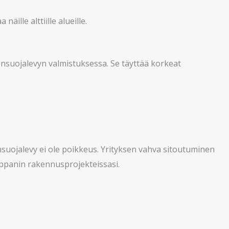
äille alttiille alueille.
suojalevyn valmistuksessa. Se täyttää korkeat
suojalevy ei ole poikkeus. Yrityksen vahva sitoutuminen
mppanin rakennusprojekteissasi.