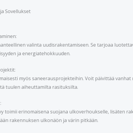
ja Sovellukset
aminen:
anteellinen valinta uudisrakentamiseen. Se tarjoaa luotettav
äisyyden ja energiatehokkuuden.
jektit:
maisesti myös saneerausprojekteihin. Voit päivittää vanhat 
tä tuulen aiheuttamilta rasituksilta.
:
y toimii erinomaisena suojana ulkoverhoukselle, lisäten ra
ään rakennuksen ulkonäön ja värin pitkään.