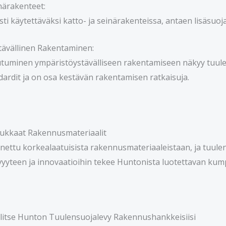
inärakenteet:
sti käytettäväksi katto- ja seinärakenteissa, antaen lisäsuojaa n
tävällinen Rakentaminen:
tuminen ympäristöystävälliseen rakentamiseen näkyy tuulen
ardit ja on osa kestävän rakentamisen ratkaisuja.
ukkaat Rakennusmateriaalit
ettu korkealaatuisista rakennusmateriaaleistaan, ja tuulen
vyyteen ja innovaatioihin tekee Huntonista luotettavan ku
litse Hunton Tuulensuojalevy Rakennushankkeisiisi