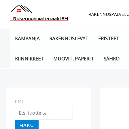
Siirry
sisältöön
RAKENNUSPALVEL
KAMPANJA
RAKENNUSLEVYT
ERISTEET
KIINNIKKEET
MUOVIT, PAPERIT
SÄHKÖ
Etsi
HAKU