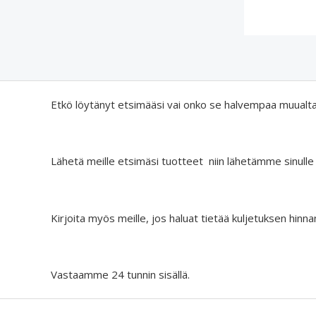
Etkö löytänyt etsimääsi vai onko se halvempaa muualt
Lähetä meille etsimäsi tuotteet niin lähetämme sinulle
Kirjoita myös meille, jos haluat tietää kuljetuksen hinna
Vastaamme 24 tunnin sisällä.