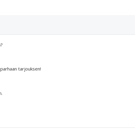
a?
 parhaan tarjouksen!
n.