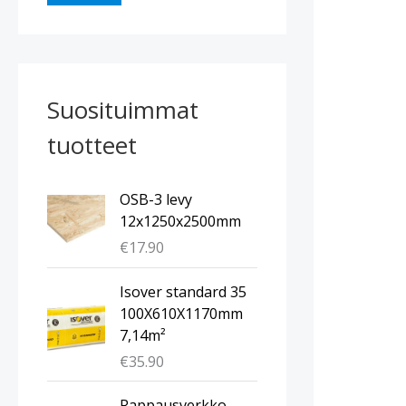
Suosituimmat
tuotteet
OSB-3 levy
12x1250x2500mm
€
17.90
Isover standard 35
100X610X1170mm
7,14m²
€
35.90
A
N
Rappausverkko