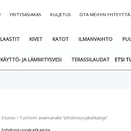
U
YRITYSASIAKAS
KULJETUS
OTA MEIHIN YHTEYTTÄ
LAASTIT
KIVET
KATOT
ILMANVAIHTO
PU
KÄYTTÖ- JA LÄMMITYSVESI
TERASSILAUDAT
ETSI T
Suosituimmat
ensin
Etusivu
/ Tuotteet avainsanalla “Johdonsuojakatkaisija”
Johdonsuojakatkaisija