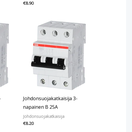
€
8.90
-
Johdonsuojakatkaisija 3-
napainen B 25A
Johdonsuojakatkaisija
€
8.20