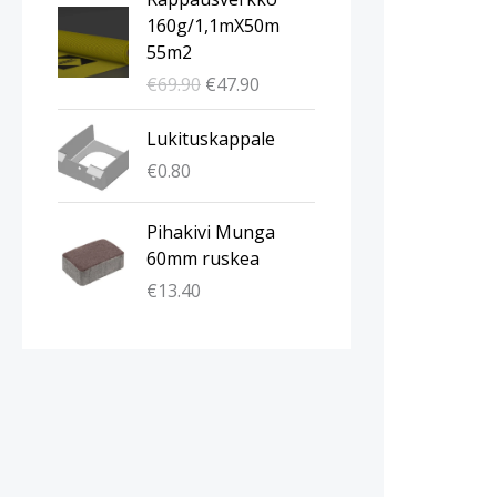
l
y
160g/1,1mX50m
k
k
55m2
u
y
€
69.90
€
47.90
p
i
e
n
Lukituskappale
r
e
€
0.80
ä
n
i
h
n
i
Pihakivi Munga
e
n
60mm ruskea
n
t
€
13.40
h
a
i
o
n
n
t
:
a
€
o
4
l
7
i
.