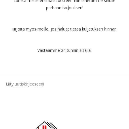
Lähetä meille etsimäsi tuotteet niin lähetämme sinulle
parhaan tarjouksen!
Kirjoita myös meille, jos haluat tietää kuljetuksen hinnan.
Vastaamme 24 tunnin sisällä.
Liity uutiskirjeeseen!