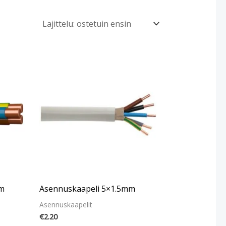
m
Asennuskaapeli 5×1.5mm
Asennuskaapelit
€
2.20