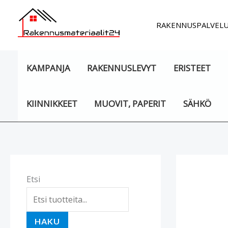
Siirry
sisältöön
RAKENNUSPALVEL
KAMPANJA
RAKENNUSLEVYT
ERISTEET
KIINNIKKEET
MUOVIT, PAPERIT
SÄHKÖ
Etsi
HAKU