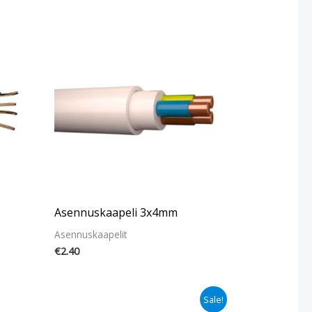
Asennuskaapeli 3x4mm
Asennuskaapelit
€
2.40
Alkuperäinen
Nykyinen
Sale!
hinta
hinta