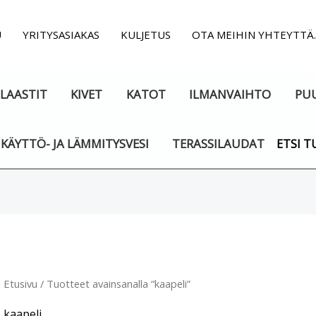
U
YRITYSASIAKAS
KULJETUS
OTA MEIHIN YHTEYTTÄ
LAASTIT
KIVET
KATOT
ILMANVAIHTO
PU
KÄYTTÖ- JA LÄMMITYSVESI
TERASSILAUDAT
ETSI T
Suosituimmat
ensin
Etusivu
/ Tuotteet avainsanalla “kaapeli”
kaapeli