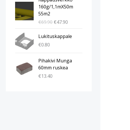
l
y
160g/1,1mX50m
k
k
55m2
u
y
€
69.90
€
47.90
p
i
e
n
Lukituskappale
r
e
€
0.80
ä
n
i
h
n
i
Pihakivi Munga
e
n
60mm ruskea
n
t
€
13.40
h
a
i
o
n
n
t
:
a
€
o
4
l
7
i
.