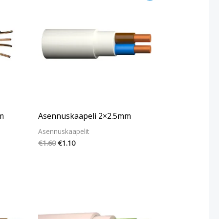
oli:
on:
€1.60.
€1.10.
m
Asennuskaapeli 2×2.5mm
Asennuskaapelit
€
1.60
€
1.10