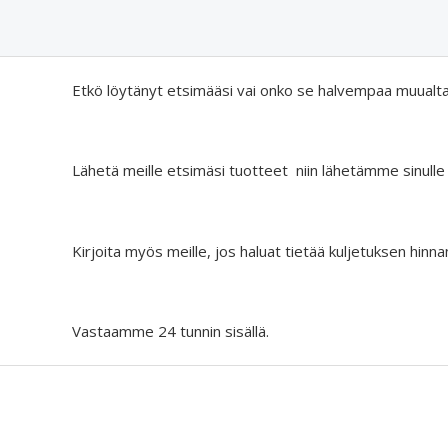
Etkö löytänyt etsimääsi vai onko se halvempaa muualt
Lähetä meille etsimäsi tuotteet niin lähetämme sinulle
Kirjoita myös meille, jos haluat tietää kuljetuksen hinna
Vastaamme 24 tunnin sisällä.