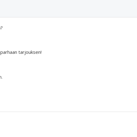
a?
 parhaan tarjouksen!
n.