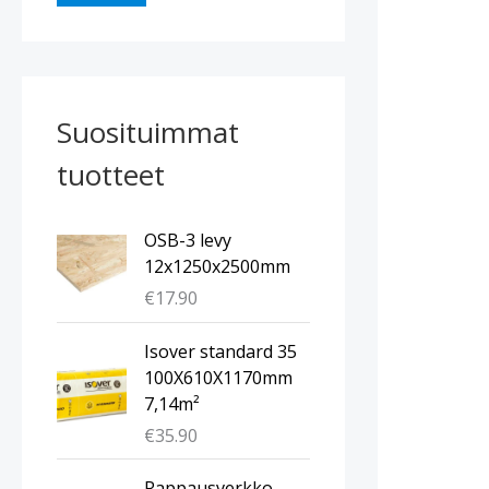
Suosituimmat
tuotteet
OSB-3 levy
12x1250x2500mm
€
17.90
Isover standard 35
100X610X1170mm
7,14m²
€
35.90
A
N
Rappausverkko