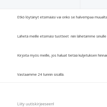
Etkö löytänyt etsimääsi vai onko se halvempaa muualt
Lähetä meille etsimäsi tuotteet niin lähetämme sinulle
Kirjoita myös meille, jos haluat tietää kuljetuksen hinna
Vastaamme 24 tunnin sisällä.
Liity uutiskirjeeseen!