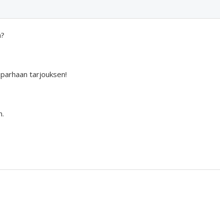
a?
 parhaan tarjouksen!
n.