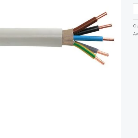
Os
Av