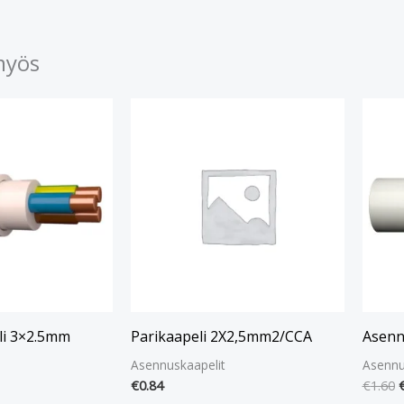
myös
A
h
o
€
li 3×2.5mm
Parikaapeli 2X2,5mm2/CCA
Asenn
Asennuskaapelit
Asennu
€
0.84
€
1.60