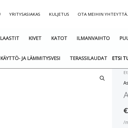
U
YRITYSASIAKAS
KULJETUS
OTA MEIHIN YHTEYTTÄ
LAASTIT
KIVET
KATOT
ILMANVAIHTO
PU
KÄYTTÖ- JA LÄMMITYSVESI
TERASSILAUDAT
ETSI T
As
Et
5
A
m
€
/