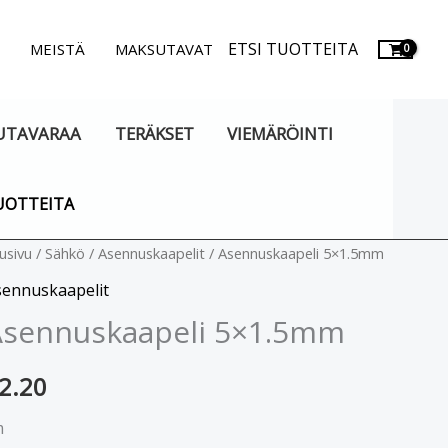
ETSI TUOTTEITA
.
MEISTÄ
MAKSUTAVAT
UTAVARAA
TERÄKSET
VIEMÄRÖINTI
UOTTEITA
ennuskaapeli
usivu
/
Sähkö
/
Asennuskaapelit
/ Asennuskaapeli 5×1.5mm
x1.5mm
sennuskaapelit
äärä
Asennuskaapeli 5×1.5mm
2.20
m