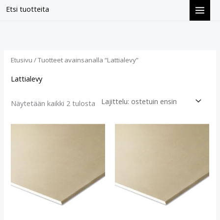
Siirry
Etsi tuotteita
sisältöön
Suosituimmat
ensin
Etusivu
/ Tuotteet avainsanalla “Lattialevy”
Lattialevy
Näytetään kaikki 2 tulosta