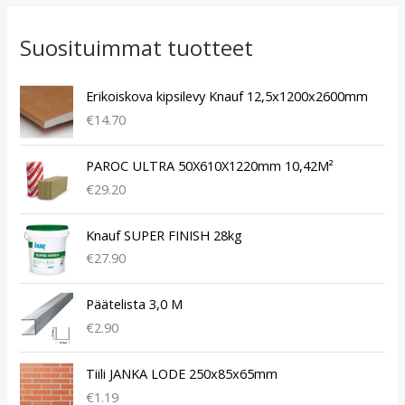
Suosituimmat tuotteet
Erikoiskova kipsilevy Knauf 12,5x1200x2600mm
€
14.70
PAROC ULTRA 50X610X1220mm 10,42M²
€
29.20
Knauf SUPER FINISH 28kg
€
27.90
Päätelista 3,0 M
€
2.90
Tiili JANKA LODE 250x85x65mm
€
1.19