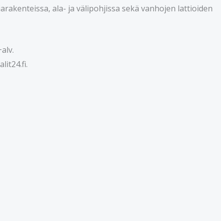
rakenteissa, ala- ja välipohjissa sekä vanhojen lattioiden
alv.
it24.fi.