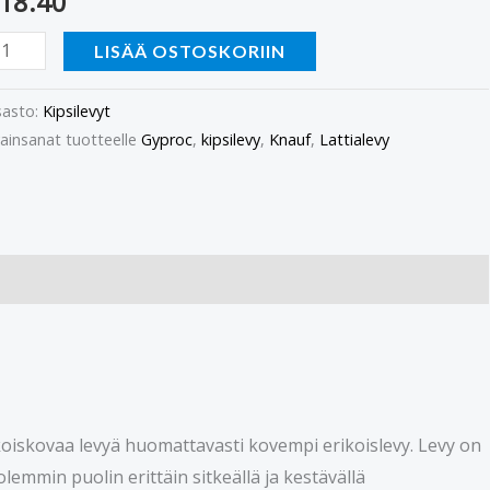
18.40
LISÄÄ OSTOSKORIIN
asto:
Kipsilevyt
ainsanat tuotteelle
Gyproc
,
kipsilevy
,
Knauf
,
Lattialevy
ikoiskovaa levyä huomattavasti kovempi erikoislevy. Levy on
lemmin puolin erittäin sitkeällä ja kestävällä