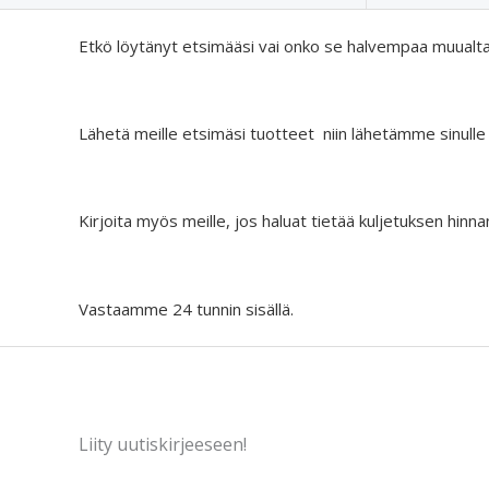
Etkö löytänyt etsimääsi vai onko se halvempaa muualt
Lähetä meille etsimäsi tuotteet niin lähetämme sinulle
Kirjoita myös meille, jos haluat tietää kuljetuksen hinna
Vastaamme 24 tunnin sisällä.
Liity uutiskirjeeseen!