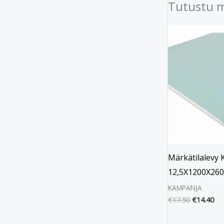
Tutustu 
Alkuperäi
Ny
hinta
hin
oli:
on:
€17.50.
€14
Märkätilalevy 
12,5X1200X26
KAMPANJA
€
17.50
€
14.40