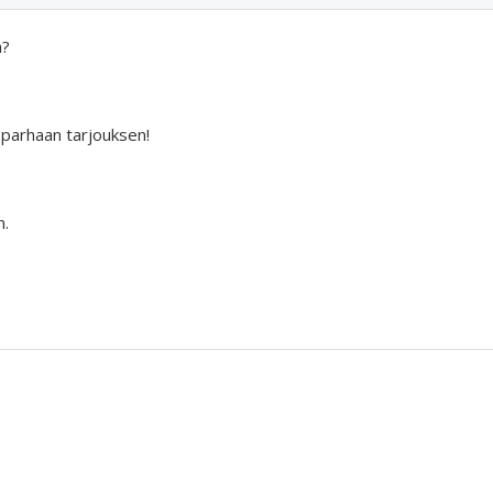
a?
 parhaan tarjouksen!
n.