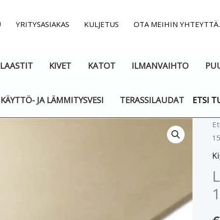
U
YRITYSASIAKAS
KULJETUS
OTA MEIHIN YHTEYTTÄ
LAASTIT
KIVET
KATOT
ILMANVAIHTO
PU
KÄYTTÖ- JA LÄMMITYSVESI
TERASSILAUDAT
ETSI T
La
Et
1
K
1
Ki
m
L