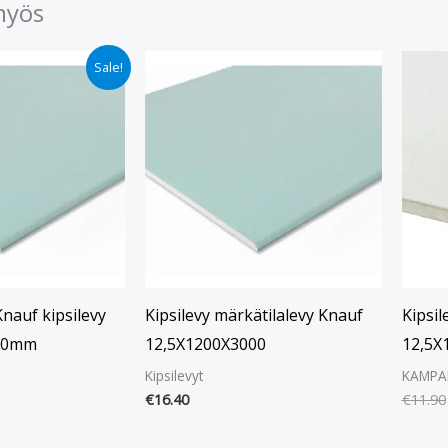
myös
nen
kyinen
Sale!
ta
.40.
Knauf kipsilevy
Kipsilevy märkätilalevy Knauf
Kipsil
00mm
12,5X1200X3000
12,5
Kipsilevyt
KAMPA
€
16.40
€
11.90