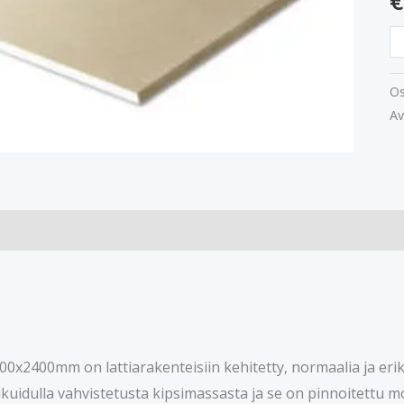
€
Os
Av
900x2400mm on lattiarakenteisiin kehitetty, normaalia ja er
ikuidulla vahvistetusta kipsimassasta ja se on pinnoitettu mo