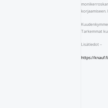
monikerroskart
korjaamiseen. 
Kuudenkymmenen
Tarkemmat kulj
Lisätiedot –
https://knauf.fi