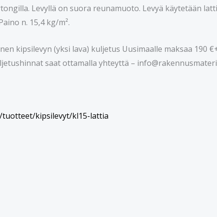
ongilla. Levyllä on suora reunamuoto. Levyä käytetään lattia
Paino n. 15,4 kg/m².
 kipsilevyn (yksi lava) kuljetus Uusimaalle maksaa 190 €+
etushinnat saat ottamalla yhteyttä – info@rakennusmaterial
/tuotteet/kipsilevyt/kl15-lattia