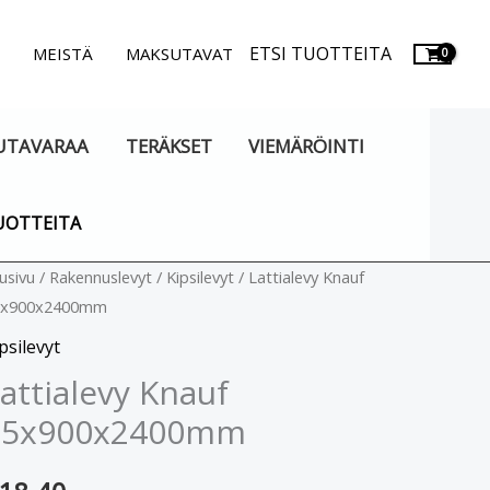
ETSI TUOTTEITA
.
MEISTÄ
MAKSUTAVAT
UTAVARAA
TERÄKSET
VIEMÄRÖINTI
UOTTEITA
ttialevy
usivu
/
Rakennuslevyt
/
Kipsilevyt
/ Lattialevy Knauf
5x900x2400mm
nauf
5x900x2400mm
psilevyt
äärä
attialevy Knauf
15x900x2400mm