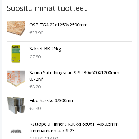
Suosituimmat tuotteet
OSB TG4 22x1250x2500mm
€
33.90
Sakret BK 25kg
€
7.90
Sauna Satu Kingspan SPU 30x600X1200mm
0,72M²
€
8.20
Fibo harkko 3/300mm
€
3.40
A
N
Kattopelti Finnera Ruukki 660x1140x0.5mm
l
y
tummanharmaa/RR23
k
k
€
19.90
€
14.90