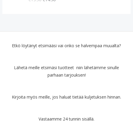
u
y
p
i
e
n
r
e
ä
n
i
h
n
i
e
n
Etkö löytänyt etsimääsi vai onko se halvempaa muualta?
n
t
h
a
i
o
Lähetä meille etsimäsi tuotteet niin lähetämme sinulle
n
n
parhaan tarjouksen!
t
:
a
€
o
1
l
4
Kirjoita myös meille, jos haluat tietää kuljetuksen hinnan.
i
.
:
9
€
0
Vastaamme 24 tunnin sisällä.
1
.
9
.