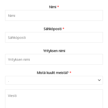
9
Nimi
*
0
.
Sähköposti
*
Yrityksen nimi
Mistä kuulit meistä?
*
C
o
m