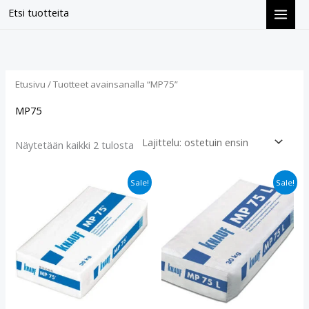
Siirry
Etsi tuotteita
sisältöön
Suosituimmat
ensin
Etusivu
/ Tuotteet avainsanalla “MP75”
MP75
Näytetään kaikki 2 tulosta
Alkuperäinen
Nykyinen
Alkuperäinen
Nykyinen
Sale!
Sale!
hinta
hinta
hinta
hinta
oli:
on:
oli:
on:
€12.90.
€9.80.
€12.90.
€10.40.