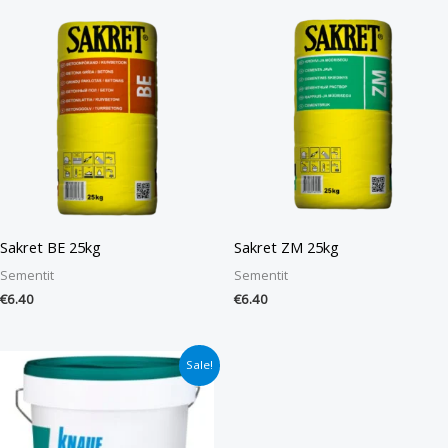
Sakret BE 25kg
Sakret ZM 25kg
Sementit
Sementit
€
6.40
€
6.40
Alkuperäinen
Nykyinen
Sale!
hinta
hinta
oli:
on:
€42.90.
€35.90.