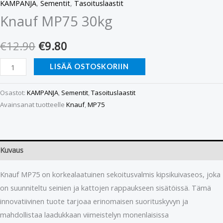
KAMPANJA
,
Sementit
,
Tasoituslaastit
Knauf MP75 30kg
€
12.90
€
9.80
LISÄÄ OSTOSKORIIN
Osastot:
KAMPANJA
,
Sementit
,
Tasoituslaastit
Avainsanat tuotteelle
Knauf
,
MP75
Kuvaus
Knauf MP75 on korkealaatuinen sekoitusvalmis kipsikuivaseos, joka
on suunniteltu seinien ja kattojen rappaukseen sisätöissä. Tämä
innovatiivinen tuote tarjoaa erinomaisen suorituskyvyn ja
mahdollistaa laadukkaan viimeistelyn monenlaisissa