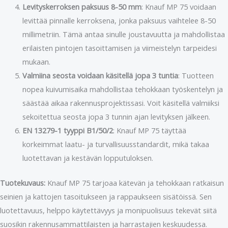
Levityskerroksen paksuus 8-50 mm
: Knauf MP 75 voidaan
levittää pinnalle kerroksena, jonka paksuus vaihtelee 8-50
millimetriin. Tämä antaa sinulle joustavuutta ja mahdollistaa
erilaisten pintojen tasoittamisen ja viimeistelyn tarpeidesi
mukaan.
Valmiina seosta voidaan käsitellä jopa 3 tuntia
: Tuotteen
nopea kuivumisaika mahdollistaa tehokkaan työskentelyn ja
säästää aikaa rakennusprojektissasi. Voit käsitellä valmiiksi
sekoitettua seosta jopa 3 tunnin ajan levityksen jälkeen.
EN 13279-1 tyyppi B1/50/2
: Knauf MP 75 täyttää
korkeimmat laatu- ja turvallisuusstandardit, mikä takaa
luotettavan ja kestävän lopputuloksen.
Tuotekuvaus:
Knauf MP 75 tarjoaa kätevän ja tehokkaan ratkaisun
seinien ja kattojen tasoitukseen ja rappaukseen sisätöissä. Sen
luotettavuus, helppo käytettävyys ja monipuolisuus tekevät siitä
suosikin rakennusammattilaisten ja harrastajien keskuudessa.