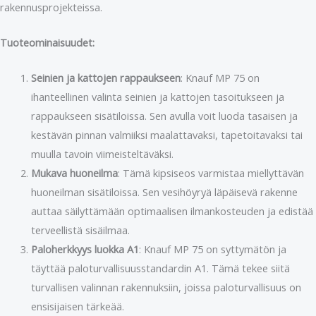
rakennusprojekteissa.
Tuoteominaisuudet:
Seinien ja kattojen rappaukseen
: Knauf MP 75 on
ihanteellinen valinta seinien ja kattojen tasoitukseen ja
rappaukseen sisätiloissa. Sen avulla voit luoda tasaisen ja
kestävän pinnan valmiiksi maalattavaksi, tapetoitavaksi tai
muulla tavoin viimeisteltäväksi.
Mukava huoneilma
: Tämä kipsiseos varmistaa miellyttävän
huoneilman sisätiloissa. Sen vesihöyryä läpäisevä rakenne
auttaa säilyttämään optimaalisen ilmankosteuden ja edistää
terveellistä sisäilmaa.
Paloherkkyys luokka A1
: Knauf MP 75 on syttymätön ja
täyttää paloturvallisuusstandardin A1. Tämä tekee siitä
turvallisen valinnan rakennuksiin, joissa paloturvallisuus on
ensisijaisen tärkeää.