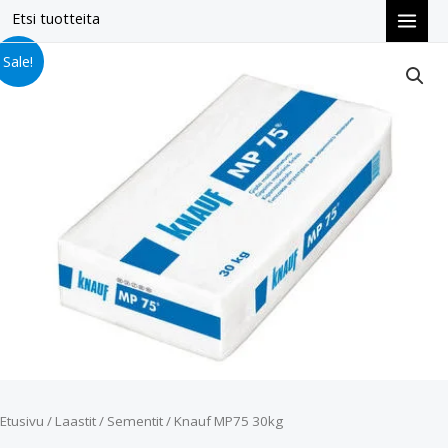
Siirry
Etsi tuotteita
sisältöön
Knauf
Alkuperäinen
Nykyinen
Sale!
MP75
hinta
hinta
30kg
määrä
oli:
on:
€12.90.
€9.80.
Etusivu
/
Laastit
/
Sementit
/ Knauf MP75 30kg