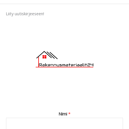
s
a
Liity uutiskirjeeseen!
g
e
*
Nimi
*