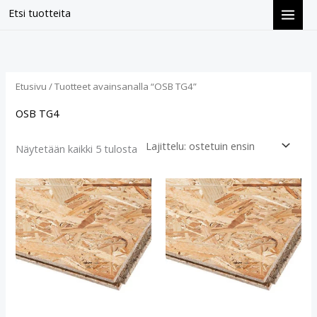
Siirry
Etsi tuotteita
sisältöön
Suosituimmat
ensin
Etusivu
/ Tuotteet avainsanalla “OSB TG4”
OSB TG4
Näytetään kaikki 5 tulosta