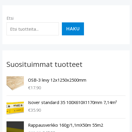
Etsi
HAKU
Suosituimmat tuotteet
OSB-3 levy 12x1250x2500mm
€
17.90
Isover standard 35 100X610X1170mm 7,14m²
€
35.90
A
N
Rappausverkko 160g/1,1mX50m 55m2
l
y