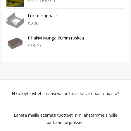
€
69.90
€
47.90
k
k
u
y
p
i
Lukituskappale
e
n
€
0.80
r
e
ä
n
Pihakivi Munga 60mm ruskea
i
h
€
13.40
n
i
e
n
n
t
h
a
i
o
n
n
t
:
a
€
Etkö löytänyt etsimääsi vai onko se halvempaa muualta?
o
4
l
7
i
.
:
9
Lähetä meille etsimäsi tuotteet niin lähetämme sinulle
€
0
parhaan tarjouksen!
6
.