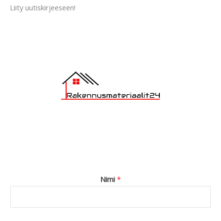
a
Liity uutiskirjeeseen!
g
e
*
Nimi
*