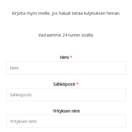
9
.
9
Kirjoita myös meille, jos haluat tietää kuljetuksen hinnan.
0
.
Vastaamme 24 tunnin sisällä.
Nimi
*
Sähköposti
*
Yrityksen nimi