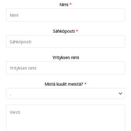
9
Nimi
*
0
.
Sähköposti
*
Yrityksen nimi
Mistä kuulit meistä?
*
C
o
m