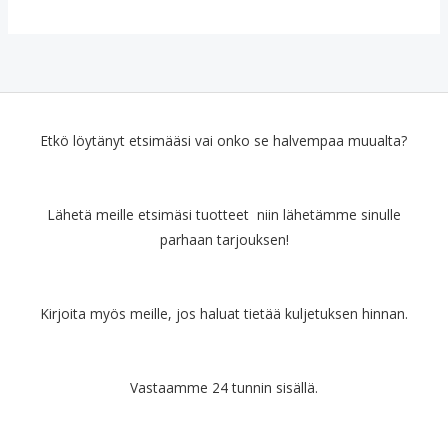
n
t
p
i
t
:
h
a
e
n
a
€
i
o
r
e
o
1
n
n
ä
n
l
2
t
:
i
h
i
9
a
€
n
i
:
.
o
3
e
n
€
9
Etkö löytänyt etsimääsi vai onko se halvempaa muualta?
l
.
n
t
1
0
i
9
h
a
4
.
:
0
i
o
6
Lähetä meille etsimäsi tuotteet niin lähetämme sinulle
€
.
n
n
.
5
parhaan tarjouksen!
t
:
0
.
a
€
0
9
o
2
.
0
l
7
Kirjoita myös meille, jos haluat tietää kuljetuksen hinnan.
.
i
.
:
9
€
0
Vastaamme 24 tunnin sisällä.
4
.
4
.