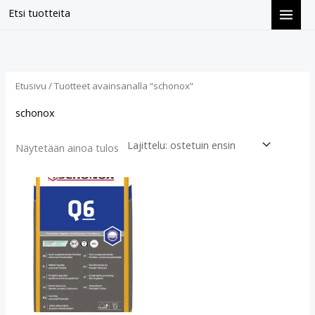
Siirry
Etsi tuotteita
sisältöön
Etusivu
/ Tuotteet avainsanalla “schonox”
schonox
Näytetään ainoa tulos