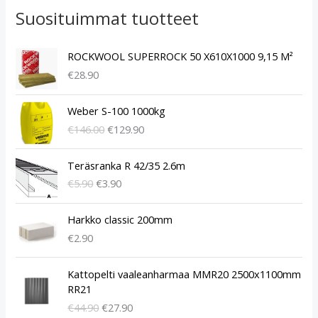
Suosituimmat tuotteet
ROCKWOOL SUPERROCK 50 X610X1000 9,15 M²
€
28.90
A
N
Weber S-100 1000kg
l
y
€
146.00
€
129.90
k
k
u
y
A
N
p
i
Teräsranka R 42/35 2.6m
l
y
e
n
€
5.90
€
3.90
k
k
r
e
u
y
ä
n
p
i
Harkko classic 200mm
i
h
e
n
€
2.90
n
i
r
e
e
n
ä
n
A
N
n
t
Kattopelti vaaleanharmaa MMR20 2500x1100mm
i
h
l
y
h
a
RR21
n
i
k
k
i
o
€
44.90
€
27.90
e
n
u
y
n
n