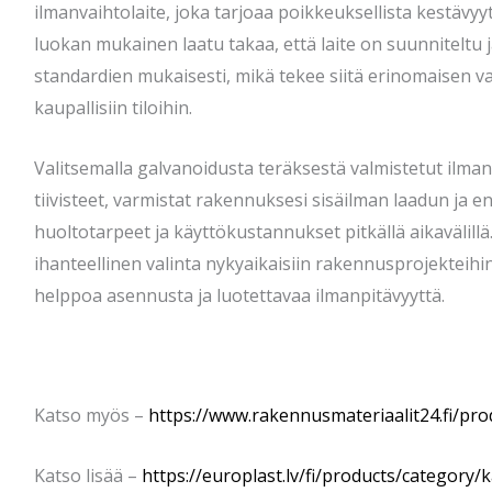
ilmanvaihtolaite, joka tarjoaa poikkeuksellista kestävyy
luokan mukainen laatu takaa, että laite on suunniteltu 
standardien mukaisesti, mikä tekee siitä erinomaisen v
kaupallisiin tiloihin.
Valitsemalla galvanoidusta teräksestä valmistetut ilman
tiivisteet, varmistat rakennuksesi sisäilman laadun ja
huoltotarpeet ja käyttökustannukset pitkällä aikavälill
ihanteellinen valinta nykyaikaisiin rakennusprojekteihin
helppoa asennusta ja luotettavaa ilmanpitävyyttä.
Katso myös –
https://www.rakennusmateriaalit24.fi/pro
Katso lisää –
https://europlast.lv/fi/products/category/