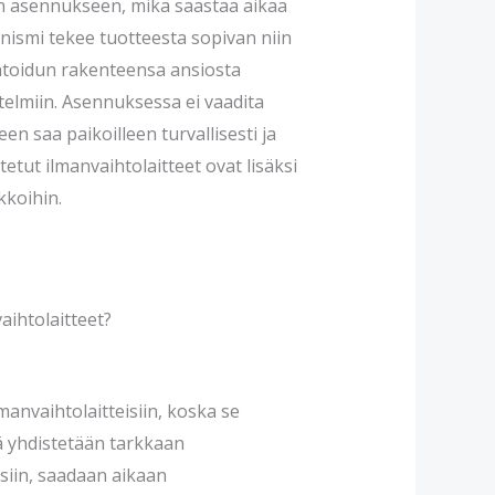
n asennukseen, mikä säästää aikaa
ismi tekee tuotteesta sopivan niin
ntoidun rakenteensa ansiosta
stelmiin. Asennuksessa ei vaadita
een saa paikoilleen turvallisesti ja
tetut ilmanvaihtolaitteet ovat lisäksi
kkoihin.
aihtolaitteet?
manvaihtolaitteisiin, koska se
ä yhdistetään tarkkaan
siin, saadaan aikaan