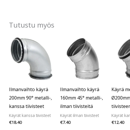
Tutustu myös
Ilmanvaihto käyrä
Ilmanvaihto käyrä
Käyrä me
200mm 90° metalli-,
160mm 45° metalli-,
Ø200mm
kanssa tiivisteet
ilman tiivisteitä
tiivistee
Käyrät kanssa tiivisteet
Käyrät ilman tiivisteet
Käyrät kan
€
18.40
€
7.40
€
12.40