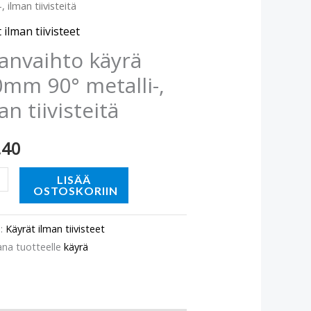
, ilman tiivisteitä
m
 ilman tiivisteet
-,
anvaihto käyrä
mm 90° metalli-,
eitä
an tiivisteitä
ä
.40
LISÄÄ
OSTOSKORIIN
o:
Käyrät ilman tiivisteet
ana tuotteelle
käyrä