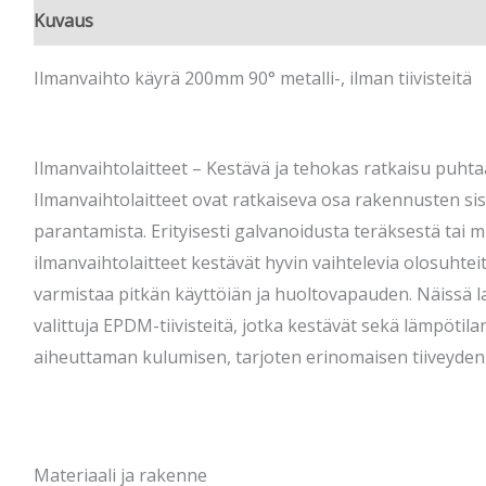
Kuvaus
Ilmanvaihto käyrä 200mm 90° metalli-, ilman tiivisteitä
Ilmanvaihtolaitteet – Kestävä ja tehokas ratkaisu puht
Ilmanvaihtolaitteet ovat ratkaiseva osa rakennusten sis
parantamista. Erityisesti galvanoidusta teräksestä tai m
ilmanvaihtolaitteet kestävät hyvin vaihtelevia olosuhtei
varmistaa pitkän käyttöiän ja huoltovapauden. Näissä la
valittuja EPDM-tiivisteitä, jotka kestävät sekä lämpötil
aiheuttaman kulumisen, tarjoten erinomaisen tiiveyden 
Materiaali ja rakenne