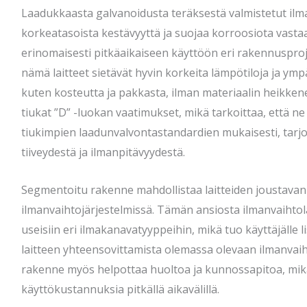
Laadukkaasta galvanoidusta teräksestä valmistetut ilma
korkeatasoista kestävyyttä ja suojaa korroosiota vasta
erinomaisesti pitkäaikaiseen käyttöön eri rakennusproje
nämä laitteet sietävät hyvin korkeita lämpötiloja ja ymp
kuten kosteutta ja pakkasta, ilman materiaalin heikkene
tiukat ”D” -luokan vaatimukset, mikä tarkoittaa, että ne
tiukimpien laadunvalvontastandardien mukaisesti, tar
tiiveydestä ja ilmanpitävyydestä.
Segmentoitu rakenne mahdollistaa laitteiden joustava
ilmanvaihtojärjestelmissä. Tämän ansiosta ilmanvaihtola
useisiin eri ilmakanavatyyppeihin, mikä tuo käyttäjälle 
laitteen yhteensovittamista olemassa olevaan ilmanvai
rakenne myös helpottaa huoltoa ja kunnossapitoa, mikä
käyttökustannuksia pitkällä aikavälillä.