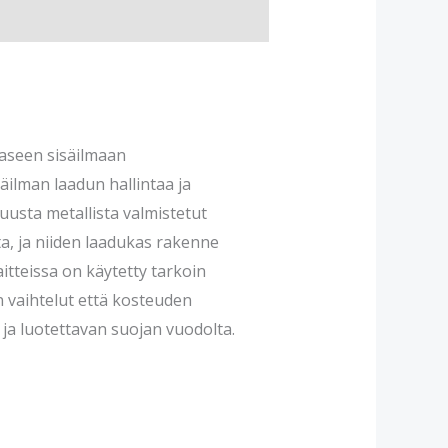
aaseen sisäilmaan
äilman laadun hallintaa ja
uusta metallista valmistetut
ta, ja niiden laadukas rakenne
itteissa on käytetty tarkoin
an vaihtelut että kosteuden
ja luotettavan suojan vuodolta.