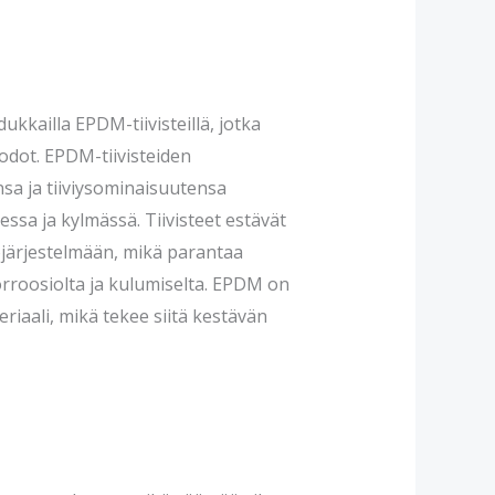
ukkailla EPDM-tiivisteillä, jotka
uodot. EPDM-tiivisteiden
sa ja tiiviysominaisuutensa
sa ja kylmässä. Tiivisteet estävät
järjestelmään, mikä parantaa
korroosiolta ja kulumiselta. EPDM on
eriaali, mikä tekee siitä kestävän