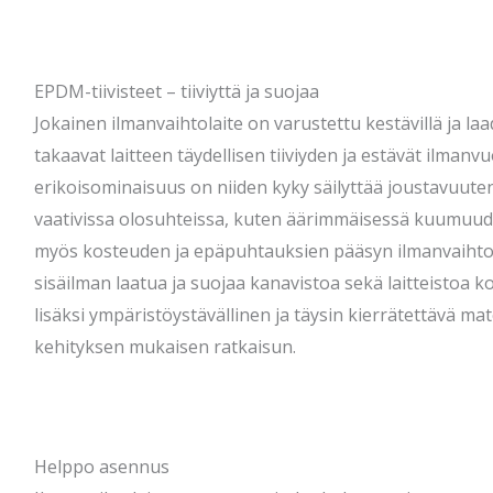
EPDM-tiivisteet – tiiviyttä ja suojaa
Jokainen ilmanvaihtolaite on varustettu kestävillä ja laad
takaavat laitteen täydellisen tiiviyden ja estävät ilmanv
erikoisominaisuus on niiden kyky säilyttää joustavuuten
vaativissa olosuhteissa, kuten äärimmäisessä kuumuudes
myös kosteuden ja epäpuhtauksien pääsyn ilmanvaihto
sisäilman laatua ja suojaa kanavistoa sekä laitteistoa 
lisäksi ympäristöystävällinen ja täysin kierrätettävä mat
kehityksen mukaisen ratkaisun.
Helppo asennus