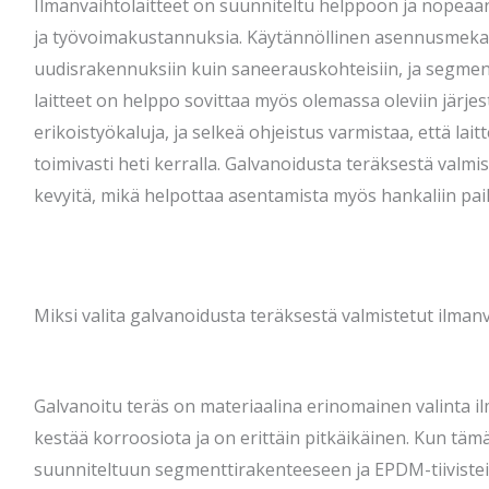
Ilmanvaihtolaitteet on suunniteltu helppoon ja nopeaa
ja työvoimakustannuksia. Käytännöllinen asennusmekan
uudisrakennuksiin kuin saneerauskohteisiin, ja segme
laitteet on helppo sovittaa myös olemassa oleviin järje
erikoistyökaluja, ja selkeä ohjeistus varmistaa, että laitt
toimivasti heti kerralla. Galvanoidusta teräksestä valmis
kevyitä, mikä helpottaa asentamista myös hankaliin pai
Miksi valita galvanoidusta teräksestä valmistetut ilmanv
Galvanoitu teräs on materiaalina erinomainen valinta il
kestää korroosiota ja on erittäin pitkäikäinen. Kun täm
suunniteltuun segmenttirakenteeseen ja EPDM-tiivistei