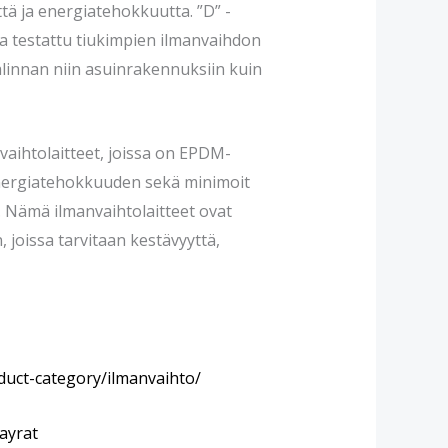
ttä ja energiatehokkuutta. ”D” -
ja testattu tiukimpien ilmanvaihdon
alinnan niin asuinrakennuksiin kuin
vaihtolaitteet, joissa on EPDM-
 energiatehokkuuden sekä minimoit
ä. Nämä ilmanvaihtolaitteet ovat
, joissa tarvitaan kestävyyttä,
duct-category/ilmanvaihto/
kayrat