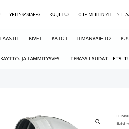
U
YRITYSASIAKAS
KULJETUS
OTA MEIHIN YHTEYTTÄ
LAASTIT
KIVET
KATOT
ILMANVAIHTO
PU
KÄYTTÖ- JA LÄMMITYSVESI
TERASSILAUDAT
ETSI T
Ilman
Etusiv
tiiviste
käyrä