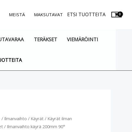
ETSI TUOTTEITA
.
MEISTÄ
MAKSUTAVAT
UTAVARAA
TERÄKSET
VIEMÄRÖINTI
UOTTEITA
vaihto
u
/
Ilmanvaihto
/
Käyrät
/
Käyrät ilman
et
/ Ilmanvaihto käyrä 200mm 90°