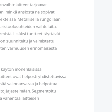
nvaihtolaitteet tarjoavat
an, minkä ansiosta ne sopivat
kteissa. Metallisella rungollaan
äristöolosuhteiden vaihteluita,
mistä. Lisäksi tuotteet täyttävät
 on suunniteltu ja valmistettu
joten varmuuden erinomaisesta
n käytön monenlaisissa
itteet ovat helposti yhdistettävissä
lisää valinnanvaraa ja helpottaa
htojärjestelmään. Segmentoitu
 vähentää laitteiden