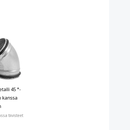
talli 45 °-
 kanssa
n
ssa tiivisteet