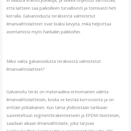
ei vaadita erikoistyökaluja, ja selkeä ohjeistus varmistaa,
että laitteen saa paikoilleen turvallisesti ja toimivasti heti
kerralla. Galvanoidusta teräksestä valmistetut
ilmanvaihtolaitteet ovat lisäksi kevyitä, mikä helpottaa
asentamista myös hankaliin paikkoihin.
Miksi valita galvanoidusta teräksestä valmistetut
ilmanvaihtolaitteet?
Galvanoitu teräs on materiaalina erinomainen valinta
ilmanvaihtolaitteisiin, koska se kestää korroosiota ja on
erittäin pitkäikäinen. Kun tämä yhdistetään tarkkaan
suunniteltuun segmenttirakenteeseen ja EPDM-tiivisteisiin,
saadaan aikaan ilmanvaihtolaite, joka tarjoaa