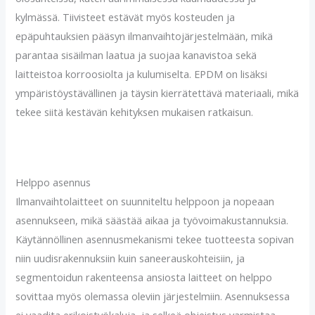
kylmässä. Tiivisteet estävät myös kosteuden ja
epäpuhtauksien pääsyn ilmanvaihtojärjestelmään, mikä
parantaa sisäilman laatua ja suojaa kanavistoa sekä
laitteistoa korroosiolta ja kulumiselta. EPDM on lisäksi
ympäristöystävällinen ja täysin kierrätettävä materiaali, mikä
tekee siitä kestävän kehityksen mukaisen ratkaisun.
Helppo asennus
Ilmanvaihtolaitteet on suunniteltu helppoon ja nopeaan
asennukseen, mikä säästää aikaa ja työvoimakustannuksia.
Käytännöllinen asennusmekanismi tekee tuotteesta sopivan
niin uudisrakennuksiin kuin saneerauskohteisiin, ja
segmentoidun rakenteensa ansiosta laitteet on helppo
sovittaa myös olemassa oleviin järjestelmiin. Asennuksessa