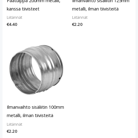
Päätulppa 200mm metalli,
Ilmanvaihto sisäliitin 125mm
kanssa tiivisteet
metalli, ilman tiivisteitä
Liitännät
Liitännät
€
4.40
€
2.20
Ilmanvaihto sisäliitin 100mm
metalli, ilman tiivisteitä
Liitännät
€
2.20