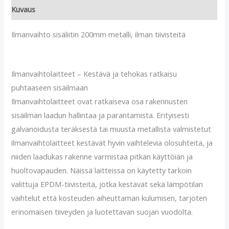
Kuvaus
Ilmanvaihto sisäliitin 200mm metalli, ilman tiivisteitä
Ilmanvaihtolaitteet – Kestävä ja tehokas ratkaisu
puhtaaseen sisäilmaan
Ilmanvaihtolaitteet ovat ratkaiseva osa rakennusten
sisäilman laadun hallintaa ja parantamista. Erityisesti
galvanoidusta teräksestä tai muusta metallista valmistetut
ilmanvaihtolaitteet kestävät hyvin vaihtelevia olosuhteita, ja
niiden laadukas rakenne varmistaa pitkän käyttöiän ja
huoltovapauden. Näissä laitteissa on käytetty tarkoin
valittuja EPDM-tiivisteitä, jotka kestävät sekä lämpötilan
vaihtelut että kosteuden aiheuttaman kulumisen, tarjoten
erinomaisen tiiveyden ja luotettavan suojan vuodolta.