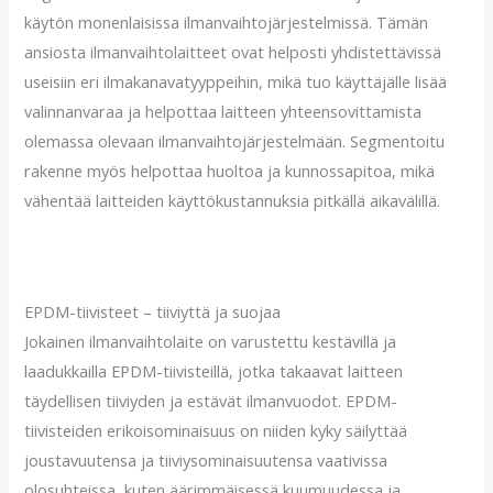
käytön monenlaisissa ilmanvaihtojärjestelmissä. Tämän
ansiosta ilmanvaihtolaitteet ovat helposti yhdistettävissä
useisiin eri ilmakanavatyyppeihin, mikä tuo käyttäjälle lisää
valinnanvaraa ja helpottaa laitteen yhteensovittamista
olemassa olevaan ilmanvaihtojärjestelmään. Segmentoitu
rakenne myös helpottaa huoltoa ja kunnossapitoa, mikä
vähentää laitteiden käyttökustannuksia pitkällä aikavälillä.
EPDM-tiivisteet – tiiviyttä ja suojaa
Jokainen ilmanvaihtolaite on varustettu kestävillä ja
laadukkailla EPDM-tiivisteillä, jotka takaavat laitteen
täydellisen tiiviyden ja estävät ilmanvuodot. EPDM-
tiivisteiden erikoisominaisuus on niiden kyky säilyttää
joustavuutensa ja tiiviysominaisuutensa vaativissa
olosuhteissa, kuten äärimmäisessä kuumuudessa ja