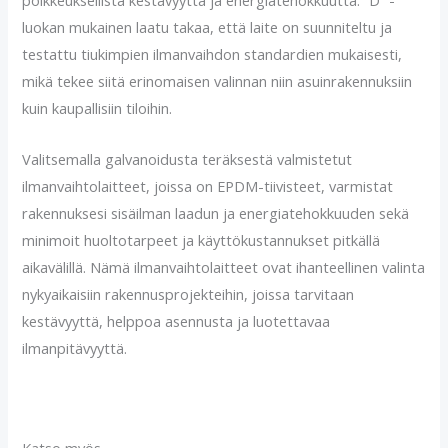
poikkeuksellista kestävyyttä ja energiatehokkuutta. ”D” -
luokan mukainen laatu takaa, että laite on suunniteltu ja
testattu tiukimpien ilmanvaihdon standardien mukaisesti,
mikä tekee siitä erinomaisen valinnan niin asuinrakennuksiin
kuin kaupallisiin tiloihin.
Valitsemalla galvanoidusta teräksestä valmistetut
ilmanvaihtolaitteet, joissa on EPDM-tiivisteet, varmistat
rakennuksesi sisäilman laadun ja energiatehokkuuden sekä
minimoit huoltotarpeet ja käyttökustannukset pitkällä
aikavälillä. Nämä ilmanvaihtolaitteet ovat ihanteellinen valinta
nykyaikaisiin rakennusprojekteihin, joissa tarvitaan
kestävyyttä, helppoa asennusta ja luotettavaa
ilmanpitävyyttä.