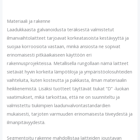
Materiaali ja rakenne
Laadukkaasta galvanoidusta teräksestä valmistetut
ilmanvaihtolaitteet tarjoavat korkeatasoista kestävyyttä ja
suojaa korroosiota vastaan, minkä ansiosta ne sopivat
erinomaisesti pitkäaikaiseen käyttöön eri
rakennusprojekteissa. Metallisella rungollaan nämä laitteet
sietävät hyvin korkeita lämpötiloja ja ympäristöolosuhteiden
vaihteluita, kuten kosteutta ja pakkasta, ilman materiaalin
heikkenemistä. Lisäksi tuotteet täyttävät tiukat ”D” -luokan
vaatimukset, mikä tarkoittaa, että ne on suunniteltu ja
valmistettu tiukimpien laadunvalvontastandardien
mukaisesti, tarjoten varmuuden erinomaisesta tiiveydestä ja
ilmanpitävyydestä.
Segmentoitu rakenne mahdollistaa laitteiden joustavan