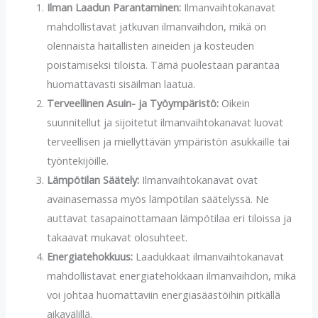
Ilman Laadun Parantaminen:
Ilmanvaihtokanavat
mahdollistavat jatkuvan ilmanvaihdon, mikä on
olennaista haitallisten aineiden ja kosteuden
poistamiseksi tiloista. Tämä puolestaan parantaa
huomattavasti sisäilman laatua.
Terveellinen Asuin- ja Työympäristö:
Oikein
suunnitellut ja sijoitetut ilmanvaihtokanavat luovat
terveellisen ja miellyttävän ympäristön asukkaille tai
työntekijöille.
Lämpötilan Säätely:
Ilmanvaihtokanavat ovat
avainasemassa myös lämpötilan säätelyssä. Ne
auttavat tasapainottamaan lämpötilaa eri tiloissa ja
takaavat mukavat olosuhteet.
Energiatehokkuus:
Laadukkaat ilmanvaihtokanavat
mahdollistavat energiatehokkaan ilmanvaihdon, mikä
voi johtaa huomattaviin energiasäästöihin pitkällä
aikavälillä.