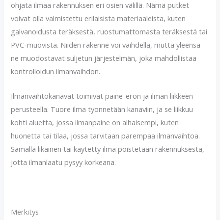
ohjata ilmaa rakennuksen eri osien välillä. Nämä putket
voivat olla valmistettu erilaisista materiaaleista, kuten
galvanoidusta teräksestä, ruostumattomasta teräksestä tai
PVC-muovista. Niiden rakenne voi vaihdella, mutta yleensä
ne muodostavat suljetun järjestelmän, joka mahdollistaa
kontrolloidun ilmanvaihdon.
Ilmanvaihtokanavat toimivat paine-eron ja ilman liikkeen
perusteella. Tuore ilma työnnetään kanaviin, ja se liikkuu
kohti aluetta, jossa ilmanpaine on alhaisempi, kuten
huonetta tai tilaa, jossa tarvitaan parempaa ilmanvaihtoa.
Samalla likainen tai käytetty ilma poistetaan rakennuksesta,
jotta ilmanlaatu pysyy korkeana.
Merkitys