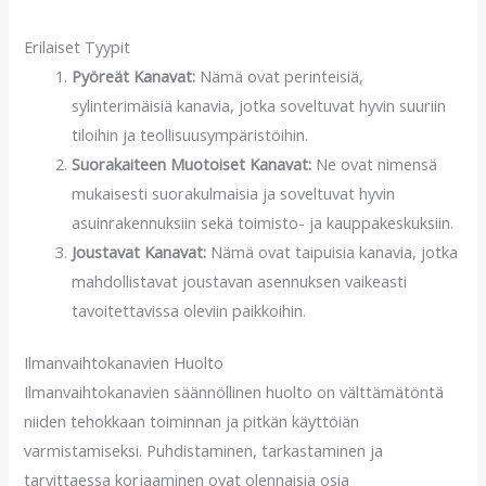
Erilaiset Tyypit
Pyöreät Kanavat:
Nämä ovat perinteisiä,
sylinterimäisiä kanavia, jotka soveltuvat hyvin suuriin
tiloihin ja teollisuusympäristöihin.
Suorakaiteen Muotoiset Kanavat:
Ne ovat nimensä
mukaisesti suorakulmaisia ja soveltuvat hyvin
asuinrakennuksiin sekä toimisto- ja kauppakeskuksiin.
Joustavat Kanavat:
Nämä ovat taipuisia kanavia, jotka
mahdollistavat joustavan asennuksen vaikeasti
tavoitettavissa oleviin paikkoihin.
Ilmanvaihtokanavien Huolto
Ilmanvaihtokanavien säännöllinen huolto on välttämätöntä
niiden tehokkaan toiminnan ja pitkän käyttöiän
varmistamiseksi. Puhdistaminen, tarkastaminen ja
tarvittaessa korjaaminen ovat olennaisia osia