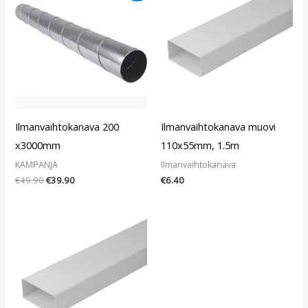
oli:
on:
€49.90.
€39.90.
Ilmanvaihtokanava 200
Ilmanvaihtokanava muovi
x3000mm
110x55mm, 1.5m
KAMPANJA
Ilmanvaihtokanava
€
49.90
€
39.90
€
6.40