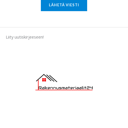
M
LÄHETÄ VIESTI
e
s
s
a
Liity uutiskirjeeseen!
g
e
*