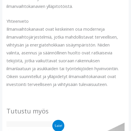
ilmanvaihtokanavien ylläpitotöistä.
Yhteenveto
Ilmanvaihtokanavat ovat keskeinen osa moderneja
ilmanvaihtojärjestelmiä, jotka mahdollistavat terveellisen,
viihtyisän ja energiatehokkaan sisäympäristön. Niiden
valinta, asennus ja säännöllinen huolto ovat ratkaisevia
tekijöitä, jotka vaikuttavat suoraan rakennuksen
ilmanlaatuun ja asukkaiden tai työntekijöiden hyvinvointiin.
Oikein suunnitellut ja ylläpidetyt ilmanvaihtokanavat ovat
investointi terveelliseen ja viihtyisään tulevaisuuteen.
Tutustu myös
Alkuperäinen
Nykyinen
Sale!
hinta
hinta