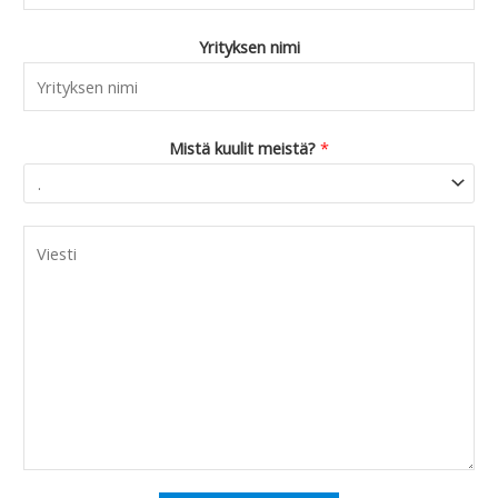
Yrityksen nimi
Mistä kuulit meistä?
*
C
o
m
m
e
n
t
o
r