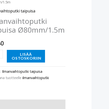
/1.5m
m/1.5m
ä
aihtoputki taipuisa
anvaihtoputki
ipuisa Ø80mm/1.5m
40
LISÄÄ
OSTOSKORIIN
o:
Ilmanvaihtoputki taipuisa
ana tuotteelle
ilmanvaihtoputki