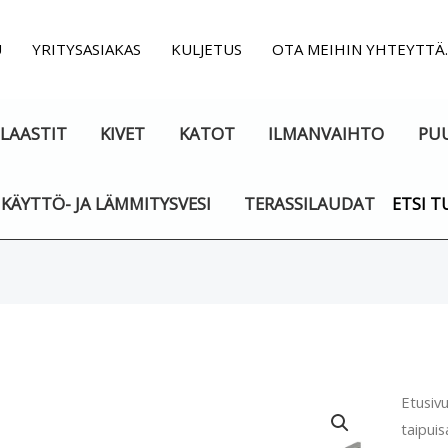
U
YRITYSASIAKAS
KULJETUS
OTA MEIHIN YHTEYTTÄ
LAASTIT
KIVET
KATOT
ILMANVAIHTO
PU
KÄYTTÖ- JA LÄMMITYSVESI
TERASSILAUDAT
ETSI T
Ilman
Etusiv
taipuis
taipui