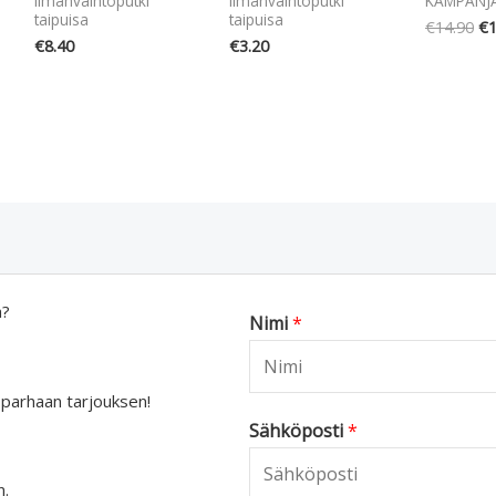
Ilmanvaihtoputki
Ilmanvaihtoputki
KAMPANJ
taipuisa
taipuisa
€
14.90
€
1
€
8.40
€
3.20
a?
Nimi
*
 parhaan tarjouksen!
Sähköposti
*
n.