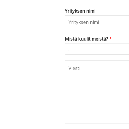
Yrityksen nimi
Mistä kuulit meistä?
*
C
o
m
m
e
n
t
o