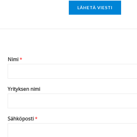
r
LÄHETÄ VIESTI
M
e
s
s
a
g
Nimi
*
e
*
Yrityksen nimi
Sähköposti
*