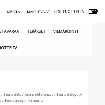
ETSI TUOTTEITA
.
MEISTÄ
MAKSUTAVAT
UTAVARAA
TERÄKSET
VIEMÄRÖINTI
UOTTEITA
vaihtoputki
u
/
Ilmanvaihto
/
Ilmanvaihtokanava
/
Ilmanvaihtoputki
a
/ Ilmanvaihtoputki taipuisa
sa