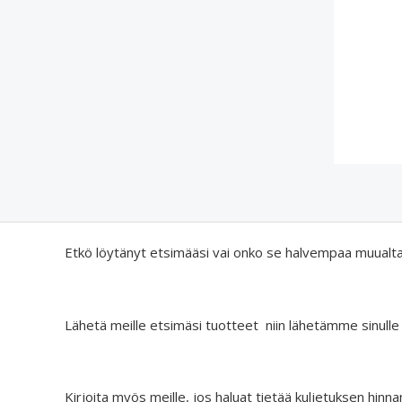
Etkö löytänyt etsimääsi vai onko se halvempaa muualt
Lähetä meille etsimäsi tuotteet niin lähetämme sinulle
Kirjoita myös meille, jos haluat tietää kuljetuksen hinna