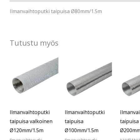
Ilmanvaihtoputki taipuisa Ø80mm/1.5m
Tutustu myös
Al
hi
oli
€1
Ilmanvaihtoputki
Ilmanvaihtoputki
Ilmanvai
taipuisa valkoinen
taipuisa
taipuisa
Ø120mm/1.5m
Ø100mm/1.5m
Ø200mm