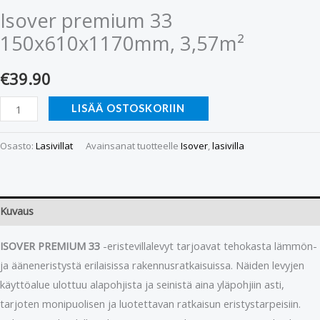
Isover premium 33
150x610x1170mm, 3,57m²
€
39.90
LISÄÄ OSTOSKORIIN
Osasto:
Lasivillat
Avainsanat tuotteelle
Isover
,
lasivilla
Kuvaus
ISOVER PREMIUM 33
-eristevillalevyt tarjoavat tehokasta lämmön-
ja ääneneristystä erilaisissa rakennusratkaisuissa. Näiden levyjen
käyttöalue ulottuu alapohjista ja seinistä aina yläpohjiin asti,
tarjoten monipuolisen ja luotettavan ratkaisun eristystarpeisiin.