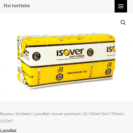
Siirry
Etsi tuotteita
sisältöön
Isover
premium
33
150x610x1170mm,
3,57m²
määrä
Etusivu
/
Eristeet
/
Lasivillat
/ Isover premium 33 150x610x1170mm,
3,57m²
Lasivillat