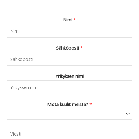
Nimi
*
Sähköposti
*
Yrityksen nimi
Mistä kuulit meistä?
*
C
o