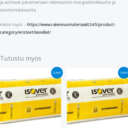
ja auttavat parantamaan rakennusten energiatehokkuutta ja
asumismukavuutta.
Katso myös –
https://www.rakennusmateriaalit24.fi/product-
category/eristeet/lasivillat/
Tutustu myös
Alkuperäinen
Nykyinen
Alkuperäinen
Nykyinen
Sale!
Sale!
hinta
hinta
hinta
hinta
oli:
on:
oli:
on:
€30.90.
€25.90.
€29.90.
€24.90.