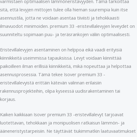
varmistaen optimaalisen lämmöneristävyyden. Tämä tarkoittaa
sitä, että levyjen mittojen tulee olla hieman suurempia kuin itse
asennustila, jotta ne voidaan asentaa tiiviisti ja tehokkaasti
ilmavuodot minimoiden. premium 33 -eristevillalevyjen leveydet on
suunniteltu sopimaan puu- ja teräsrankojen väliin optimaalisesti.
Eristevillalevyjen asentaminen on helppoa eikä vaadi erityisiä
kiinnikkeitä useimmissa tapauksissa. Levyt voidaan kiinnittää
paikoilleen ilman erillisiä kiinnikkeitä, mikä nopeuttaa ja helpottaa
asennusprosessia. Tämä tekee Isover premium 33 -
eristevillalevyistä erittäin kätevän valinnan erilaisiin
rakennusprojekteihin, olipa kyseessä uudisrakentaminen tai
korjaus.
Kaiken kaikkiaan Isover premium 33 -eristevillalevyt tarjoavat
luotettavan, tehokkaan ja monipuolisen ratkaisun lämmön- ja
ääneneristystarpeisiin. Ne täyttävät tiukimmatkin laatuvaatimukset