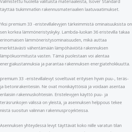
Valmistettu huolella valituista materiaaleista, Isover Standard
täyttää tiukimmatkin rakennusmateriaalien laatuvaatimukset.
Yksi premium 33 -eristevillalevyjen tärkeimmistä ominaisuuksista on
sen korkea lämmöneristyskyky. Lambda-luokan 36 eristevilla takaa
erinomaisen lämmöneristysominaisuuden, mikä auttaa
merkittävästi vähentämään lämpöhäviöitä rakennuksen
lämpökuormitusta vasten. Tämä puolestaan voi alentaa
energiakustannuksia ja parantaa rakennuksen energiatehokkuutta.
premium 33 -eristevillalevyt soveltuvat erityisen hyvin puu-, teräs-
ja betonirakenteisiin. Ne ovat monikäyttöisiä ja voidaan asentaa
erilaisiin rakennuskohteisiin. Eristelevyjen käyttö puu- ja
teräsrunkojen välissä on yleistä, ja asennuksen helppous tekee
niistä suositun valinnan rakennusprojekteissa.
Asennuksen yhteydessä levyt täyttävät koko niille varatun tilan