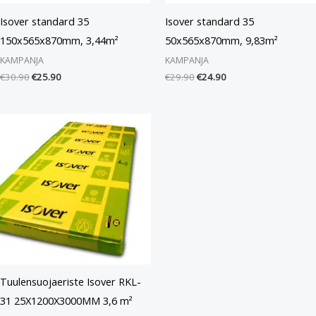
Isover standard 35
Isover standard 35
150x565x870mm, 3,44m²
50x565x870mm, 9,83m²
KAMPANJA
KAMPANJA
€
30.90
€
25.90
€
29.90
€
24.90
Tuulensuojaeriste Isover RKL-
31 25X1200X3000MM 3,6 m²