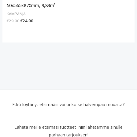
50x565x870mm, 9,83m²
KAMPANJA
€
29.90
€
24.90
Etkö löytänyt etsimääsi vai onko se halvempaa muualta?
Lähetä meille etsimäsi tuotteet niin lähetämme sinulle
parhaan tarjouksen!