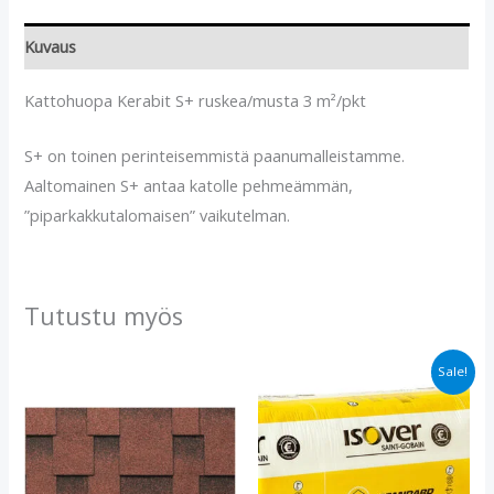
Kuvaus
Kattohuopa Kerabit S+ ruskea/musta 3 m²/pkt
S+ on toinen perinteisemmistä paanumalleistamme.
Aaltomainen S+ antaa katolle pehmeämmän,
”piparkakkutalomaisen” vaikutelman.
Tutustu myös
Alkuperäinen
Nykyinen
Sale!
hinta
hinta
oli:
on:
€30.90.
€25.90.