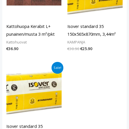
Kattohuopa Kerabit L+
Isover standard 35
punainen/musta 3 m²/pkt
150x565x870mm, 3,44m²
Kattohuovat
KAMPANJA
€
36.90
€
30.90
€
25.90
Alkuperäinen
Nykyinen
Sale!
hinta
hinta
oli:
on:
€29.90.
€24.90.
Isover standard 35