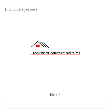
a
Liity uutiskirjeeseen!
g
e
*
Nimi
*