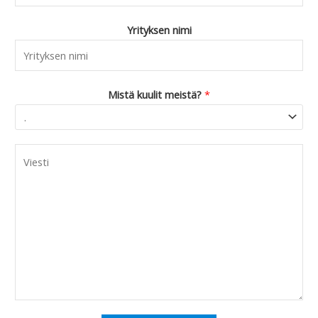
Yrityksen nimi
Mistä kuulit meistä?
*
C
o
m
m
e
n
t
o
r