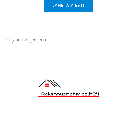
M
LÄHETÄ VIESTI
e
s
s
a
Liity uutiskirjeeseen!
g
e
*