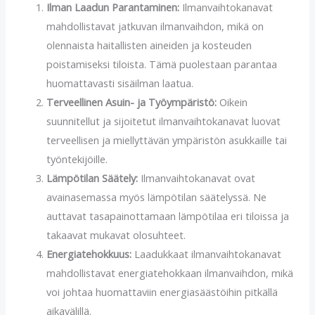
Ilman Laadun Parantaminen:
Ilmanvaihtokanavat
mahdollistavat jatkuvan ilmanvaihdon, mikä on
olennaista haitallisten aineiden ja kosteuden
poistamiseksi tiloista. Tämä puolestaan parantaa
huomattavasti sisäilman laatua.
Terveellinen Asuin- ja Työympäristö:
Oikein
suunnitellut ja sijoitetut ilmanvaihtokanavat luovat
terveellisen ja miellyttävän ympäristön asukkaille tai
työntekijöille.
Lämpötilan Säätely:
Ilmanvaihtokanavat ovat
avainasemassa myös lämpötilan säätelyssä. Ne
auttavat tasapainottamaan lämpötilaa eri tiloissa ja
takaavat mukavat olosuhteet.
Energiatehokkuus:
Laadukkaat ilmanvaihtokanavat
mahdollistavat energiatehokkaan ilmanvaihdon, mikä
voi johtaa huomattaviin energiasäästöihin pitkällä
aikavälillä.