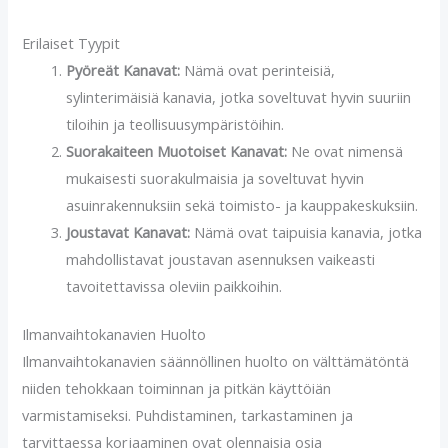
Erilaiset Tyypit
Pyöreät Kanavat:
Nämä ovat perinteisiä,
sylinterimäisiä kanavia, jotka soveltuvat hyvin suuriin
tiloihin ja teollisuusympäristöihin.
Suorakaiteen Muotoiset Kanavat:
Ne ovat nimensä
mukaisesti suorakulmaisia ja soveltuvat hyvin
asuinrakennuksiin sekä toimisto- ja kauppakeskuksiin.
Joustavat Kanavat:
Nämä ovat taipuisia kanavia, jotka
mahdollistavat joustavan asennuksen vaikeasti
tavoitettavissa oleviin paikkoihin.
Ilmanvaihtokanavien Huolto
Ilmanvaihtokanavien säännöllinen huolto on välttämätöntä
niiden tehokkaan toiminnan ja pitkän käyttöiän
varmistamiseksi. Puhdistaminen, tarkastaminen ja
tarvittaessa korjaaminen ovat olennaisia osia