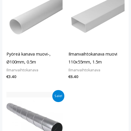
Pyöreä kanava muovi-,
Ilmanvaihtokanava muovi
Ø100mm, 0.5m
110x55mm, 1.5m
Ilmanvaihtokanava
Ilmanvaihtokanava
€
3.40
€
6.40
Alkuperäinen
Nykyinen
Sale!
hinta
hinta
oli:
on:
€49.90.
€39.90.