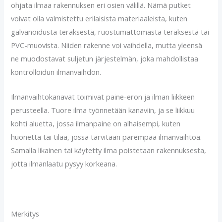
ohjata ilmaa rakennuksen eri osien välillä. Nämä putket
voivat olla valmistettu erilaisista materiaaleista, kuten
galvanoidusta teräksestä, ruostumattomasta teräksestä tai
PVC-muovista. Niiden rakenne voi vaihdella, mutta yleensä
ne muodostavat suljetun järjestelmän, joka mahdollistaa
kontrolloidun ilmanvaihdon.
Ilmanvaihtokanavat toimivat paine-eron ja ilman liikkeen
perusteella. Tuore ilma työnnetään kanaviin, ja se liikkuu
kohti aluetta, jossa ilmanpaine on alhaisempi, kuten
huonetta tai tilaa, jossa tarvitaan parempaa ilmanvaihtoa.
Samalla likainen tai käytetty ilma poistetaan rakennuksesta,
jotta ilmanlaatu pysyy korkeana.
Merkitys