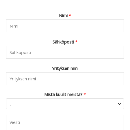
Nimi
*
Sähköposti
*
Yrityksen nimi
Mistä kuulit meistä?
*
C
o