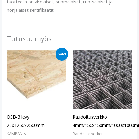
tuotteella on virolaiset, suomalaiset, ruotsalaiset ja
norjalaiset sertifikaatit.
Tutustu myös
Alkuperäinen
Nykyinen
Sale!
hinta
hinta
oli:
on:
€39.90.
€33.90.
OSB-3 levy
Raudoitusverkko
22x1250x2500mm
4mm/150x150mm/1000x1000
KAMPANJA
Raudoitusverkot