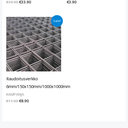
€
39.90
€
33.90
€
3.90
Alkuperäinen
Nykyinen
Sale!
hinta
hinta
oli:
on:
€11.60.
€8.90.
Raudoitusverkko
6mm/150x150mm/1000x1000mm
KAMPANJA
€
11.60
€
8.90