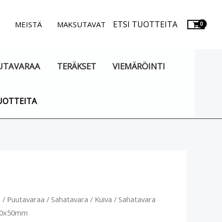
ETSI TUOTTEITA
.
MEISTÄ
MAKSUTAVAT
UTAVARAA
TERÄKSET
VIEMÄRÖINTI
UOTTEITA
avara
u
/
Puutavaraa
/
Sahatavara
/
Kuiva
/ Sahatavara
Alkuperäinen
Nykyinen
 50x50mm