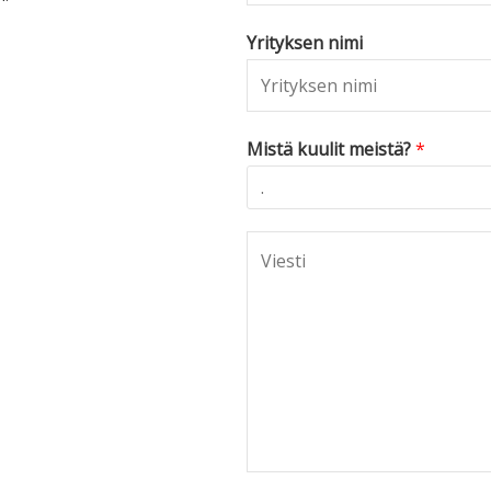
Yrityksen nimi
Mistä kuulit meistä?
*
C
o
m
m
e
n
t
o