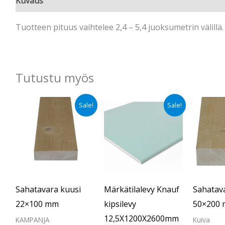
Kuvaus
Tuotteen pituus vaihtelee 2,4 – 5,4 juoksumetrin välillä.
Tutustu myös
Alkuperäinen
Nykyinen
Alkuperäinen
Nykyinen
Sale!
Sale!
hinta
hinta
hinta
hinta
oli:
on:
oli:
on:
€1.30.
€0.90.
€17.50.
€14.40.
Sahatavara kuusi
Märkätilalevy Knauf
Sahatav
22×100 mm
kipsilevy
50×200
12,5X1200X2600mm
KAMPANJA
Kuiva