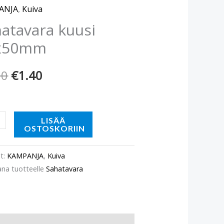
hinta
hinta
0mm
ANJA
,
Kuiva
ä
oli:
on:
atavara kuusi
x50mm
€1.90.
€1.40.
90
€
1.40
LISÄÄ
OSTOSKORIIN
t:
KAMPANJA
,
Kuiva
ana tuotteelle
Sahatavara