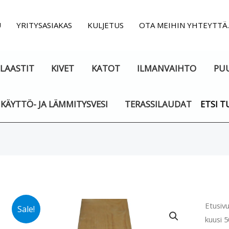
U
YRITYSASIAKAS
KULJETUS
OTA MEIHIN YHTEYTTÄ
LAASTIT
KIVET
KATOT
ILMANVAIHTO
PU
KÄYTTÖ- JA LÄMMITYSVESI
TERASSILAUDAT
ETSI T
Sahat
Etusiv
Sale!
kuusi
kuusi