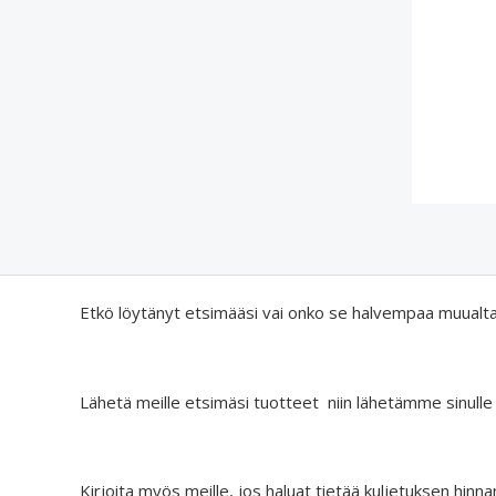
Etkö löytänyt etsimääsi vai onko se halvempaa muualt
Lähetä meille etsimäsi tuotteet niin lähetämme sinulle
Kirjoita myös meille, jos haluat tietää kuljetuksen hinna