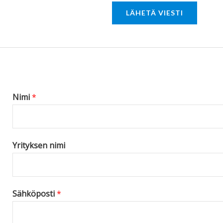
r
LÄHETÄ VIESTI
M
e
s
s
a
g
Nimi
*
e
*
Yrityksen nimi
Sähköposti
*