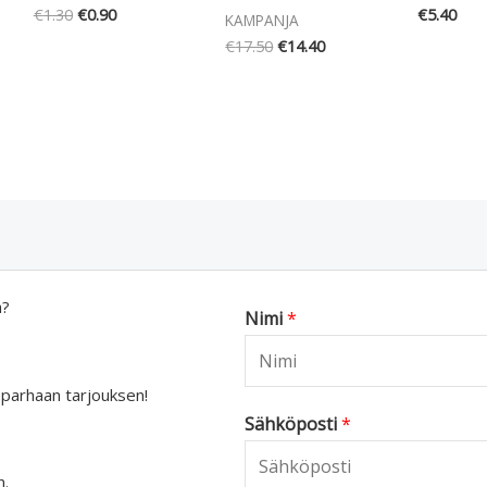
€
1.30
€
0.90
€
5.40
KAMPANJA
€
17.50
€
14.40
a?
Nimi
*
 parhaan tarjouksen!
Sähköposti
*
n.