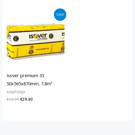
Alkuperäinen
Nykyinen
Sale!
hinta
hinta
oli:
on:
€34.90.
€29.90.
Isover premium 33
50x565x870mm, 7,8m²
KAMPANJA
€
34.90
€
29.90