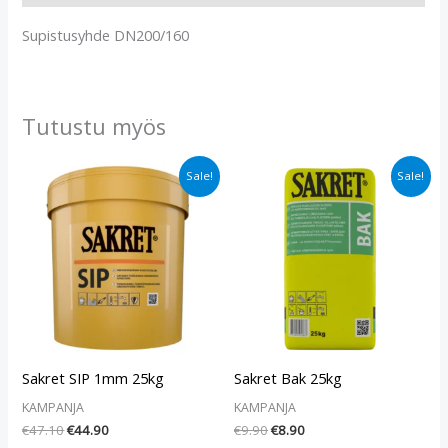
Supistusyhde DN200/160
Tutustu myös
Alkuperäinen
Nykyinen
Alkuperäinen
Nykyinen
Sale!
Sale!
hinta
hinta
hinta
hinta
oli:
on:
oli:
on:
€47.10.
€44.90.
€9.90.
€8.90.
Sakret SIP 1mm 25kg
Sakret Bak 25kg
KAMPANJA
KAMPANJA
€
47.10
€
44.90
€
9.90
€
8.90