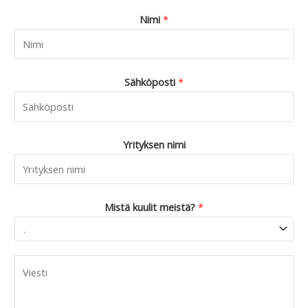
Nimi
*
Sähköposti
*
Yrityksen nimi
Mistä kuulit meistä?
*
C
o
m