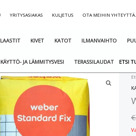
U
YRITYSASIAKAS
KULJETUS
OTA MEIHIN YHTEYTTÄ
LAASTIT
KIVET
KATOT
ILMANVAIHTO
PU
KÄYTTÖ- JA LÄMMITYSVESI
TERASSILAUDAT
ETSI T
Et
K
W
€
V