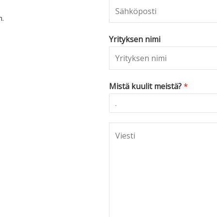
n.
Yrityksen nimi
Mistä kuulit meistä?
*
C
o
m
m
e
n
t