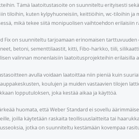
teihin. Tämä laatoitustasoite on suunniteltu erityisesti sekä k
iin tiloihin, kuten kylpyhuoneisiin, keittiöihin, wc-tiloihin ja
sessä, mikä tekee siitä monipuolisen vaihtoehdon erilaisiin 
 Fix on suunniteltu tarjoamaan erinomaisen tarttuvuuden er
ineet, betoni, sementtilaastit, kitti, Fibo-harkko, tiili, sili
lisen valinnan monenlaisiin laatoitusprojekteihin erilaisilla al
tasoitteen avulla voidaan laatoittaa niin pieniä kuin suuria
kauppakeskusten, koulujen ja muiden vastaavien tilojen latti
kkaan lopputuloksen, joka kestää aikaa ja käyttöä.
ärkeää huomata, että Weber Standard ei sovellu äärimmäisen
eille, joilla käytetään raskaita teollisuuslaitteita tai haarukk
oitusseoksia, jotka on suunniteltu kestämään kovempaa rasitu