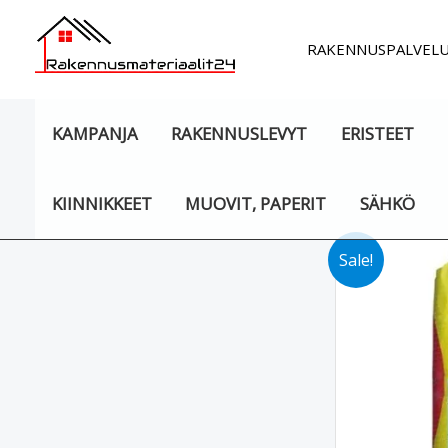
Siirry
sisältöön
RAKENNUSPALVEL
KAMPANJA
RAKENNUSLEVYT
ERISTEET
KIINNIKKEET
MUOVIT, PAPERIT
SÄHKÖ
Sale!