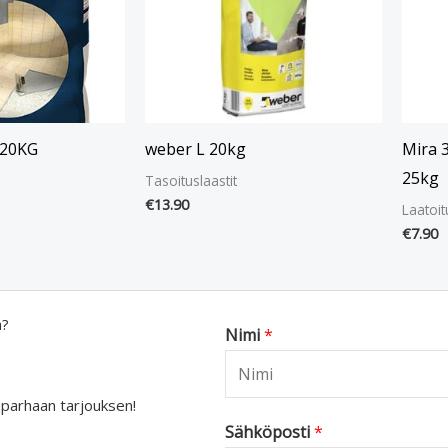
 20KG
weber L 20kg
Mira 
25kg
Tasoituslaastit
€
13.90
Laatoit
€
7.90
a?
Nimi
*
 parhaan tarjouksen!
Sähköposti
*