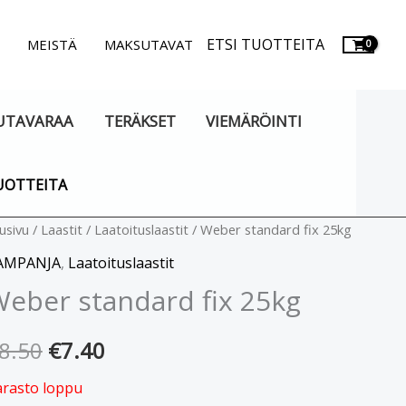
ETSI TUOTTEITA
.
MEISTÄ
MAKSUTAVAT
UTAVARAA
TERÄKSET
VIEMÄRÖINTI
UOTTEITA
usivu
/
Laastit
/
Laatoituslaastit
/ Weber standard fix 25kg
Alkuperäinen
Nykyinen
AMPANJA
,
Laatoituslaastit
hinta
hinta
eber standard fix 25kg
oli:
on:
8.50
€
7.40
€8.50.
€7.40.
arasto loppu