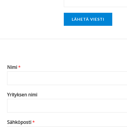
o
r
LÄHETÄ VIESTI
M
e
s
s
a
g
Nimi
*
e
*
Yrityksen nimi
Sähköposti
*