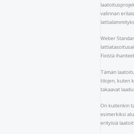
laatoitusprojek
valinnan erilais
lattialämmityk
Weber Standard
lattiatasoitusa
Fixistä ihanteel
Tämän laatoitus
tilojen, kuten 
takaavat laadu
On kuitenkin t
esimerkiksi alu
erityisiä laat