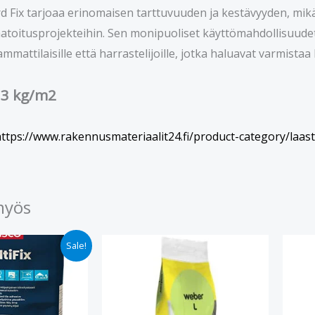
 Fix tarjoaa erinomaisen tarttuvuuden ja kestävyyden, mikä 
aatoitusprojekteihin. Sen monipuoliset käyttömahdollisuudet 
mmattilaisille että harrastelijoille, jotka haluavat varmist
 3 kg/m2
ttps://www.rakennusmateriaalit24.fi/product-category/laastit
myös
nen
kyinen
Sale!
ta
.90.