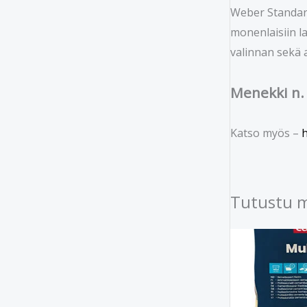
Weber Standard
monenlaisiin l
valinnan sekä a
Menekki n.
Katso myös –
h
Tutustu 
Alkuperäi
Ny
hinta
hin
oli:
on:
€39.90.
€19