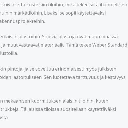
uiviin että kosteisiin tiloihin, mikä tekee siitä ihanteellisen
 muihin märkätiloihin. Lisäksi se sopii käytettäväksi
rakennusprojekteihin.
ilaisiin alustoihin. Sopivia alustoja ovat muun muassa
kaatti ja muut vastaavat materiaalit. Tämä tekee Weber Standard
ustoilla.
kin pintoja, ja se soveltuu erinomaisesti myös julkisten
oiden laatoitukseen. Sen luotettava tarttuvuus ja kestävyys
 mekaanisen kuormituksen alaisiin tiloihin, kuten
atrukkeja. Tällaisissa tiloissa suositellaan käytettäväksi
sta.