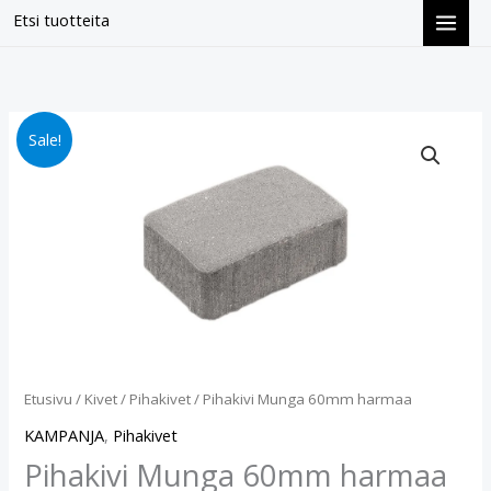
Siirry
Etsi tuotteita
sisältöön
Pihakivi
Alkuperäinen
Nykyinen
Sale!
Munga
hinta
hinta
60mm
harmaa
oli:
on:
määrä
€13.90.
€12.40.
Etusivu
/
Kivet
/
Pihakivet
/ Pihakivi Munga 60mm harmaa
KAMPANJA
,
Pihakivet
Pihakivi Munga 60mm harmaa