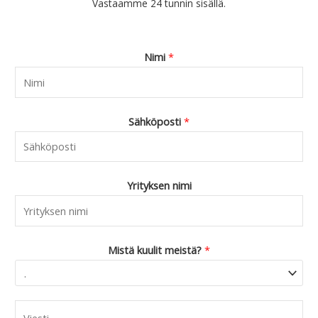
Vastaamme 24 tunnin sisällä.
Nimi
*
Sähköposti
*
Yrityksen nimi
Mistä kuulit meistä?
*
C