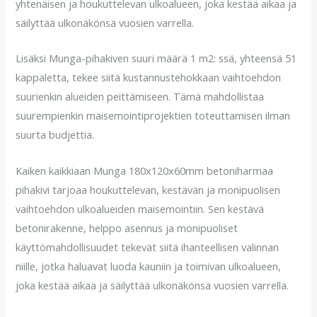
yhtenäisen ja houkuttelevan ulkoalueen, joka kestää aikaa ja
säilyttää ulkonäkönsä vuosien varrella.
Lisäksi Munga-pihakiven suuri määrä 1 m2: ssä, yhteensä 51
kappaletta, tekee siitä kustannustehokkaan vaihtoehdon
suurienkin alueiden peittämiseen. Tämä mahdollistaa
suurempienkin maisemointiprojektien toteuttamisen ilman
suurta budjettia.
Kaiken kaikkiaan Munga 180x120x60mm betoniharmaa
pihakivi tarjoaa houkuttelevan, kestävän ja monipuolisen
vaihtoehdon ulkoalueiden maisemointiin. Sen kestävä
betonirakenne, helppo asennus ja monipuoliset
käyttömahdollisuudet tekevät siitä ihanteellisen valinnan
niille, jotka haluavat luoda kauniin ja toimivan ulkoalueen,
joka kestää aikaa ja säilyttää ulkonäkönsä vuosien varrella.