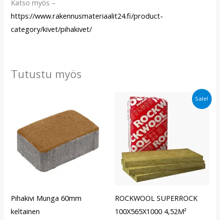
Katso myös –
https://www.rakennusmateriaalit24.fi/product-
category/kivet/pihakivet/
Tutustu myös
Alkuperäinen
Nykyinen
Sale!
hinta
hinta
oli:
on:
€29.90.
€24.40.
Pihakivi Munga 60mm
ROCKWOOL SUPERROCK
keltainen
100X565X1000 4,52M²