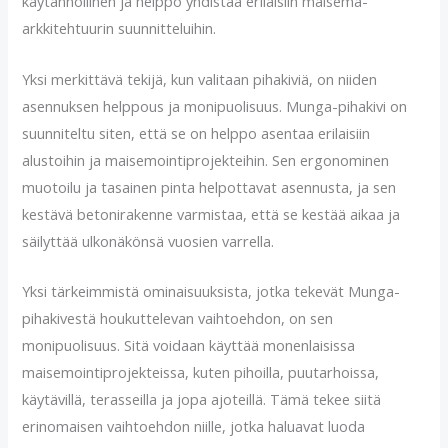
käytännöllinen ja helppo yhdistää erilaisiin maisema-
arkkitehtuurin suunnitteluihin.
Yksi merkittävä tekijä, kun valitaan pihakiviä, on niiden
asennuksen helppous ja monipuolisuus. Munga-pihakivi on
suunniteltu siten, että se on helppo asentaa erilaisiin
alustoihin ja maisemointiprojekteihin. Sen ergonominen
muotoilu ja tasainen pinta helpottavat asennusta, ja sen
kestävä betonirakenne varmistaa, että se kestää aikaa ja
säilyttää ulkonäkönsä vuosien varrella.
Yksi tärkeimmistä ominaisuuksista, jotka tekevät Munga-
pihakivestä houkuttelevan vaihtoehdon, on sen
monipuolisuus. Sitä voidaan käyttää monenlaisissa
maisemointiprojekteissa, kuten pihoilla, puutarhoissa,
käytävillä, terasseilla ja jopa ajoteillä. Tämä tekee siitä
erinomaisen vaihtoehdon niille, jotka haluavat luoda