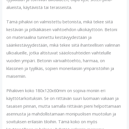
alueista, käytävistä tai terasseista.
Tämä pihakivi on valmistettu betonista, mikä tekee siitä
kestävän ja pitkäikäisen vaihtoehdon ulkokäyttöön. Betoni
on materiaalina tunnettu kestävyydestään ja
säänkestävyydestään, mikä tekee siitä ihanteellisen valinnan
ulkoalueille, jotka altistuvat sääolosuhteiden vaihteluille
vuoden ympäri. Betonin värivaihtoehto, harmaa, on
klassinen ja tyylikäs, sopien monenlaisiin ympäristöihin ja
maisemiin.
Pihakiven koko 180x120x60mm on sopiva moniin eri
käyttötarkoituksiin. Se on riittävän suuri luomaan vakaan ja
tasaisen pinnan, mutta samalla riittävän pieni helpottamaan
asennusta ja mahdollistamaan monipuolisen muotoilun ja
sovituksen erilaisiin tiloihin. Tämä koko on myös