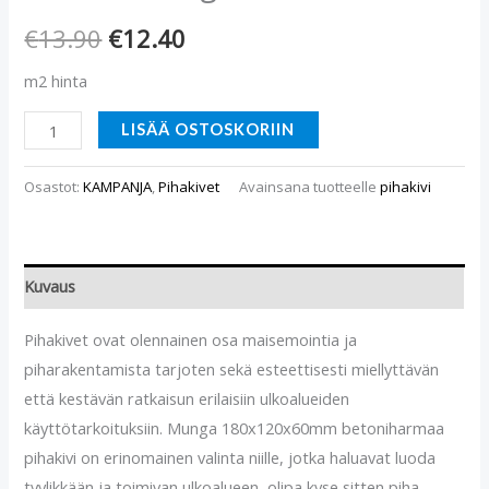
€
13.90
€
12.40
m2 hinta
LISÄÄ OSTOSKORIIN
Osastot:
KAMPANJA
,
Pihakivet
Avainsana tuotteelle
pihakivi
Kuvaus
Pihakivet ovat olennainen osa maisemointia ja
piharakentamista tarjoten sekä esteettisesti miellyttävän
että kestävän ratkaisun erilaisiin ulkoalueiden
käyttötarkoituksiin. Munga 180x120x60mm betoniharmaa
pihakivi on erinomainen valinta niille, jotka haluavat luoda
tyylikkään ja toimivan ulkoalueen, olipa kyse sitten piha-